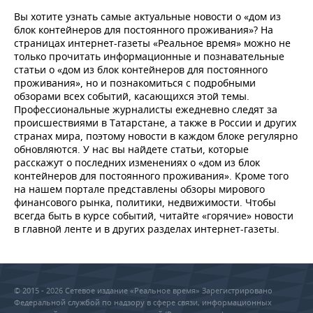
ВОДНЫЕ ВИДЫ СПОРТА
ОБРАЗОВАНИЕ
Вы хотите узнать самые актуальные новости о «дом из
блок контейнеров для постоянного проживания»? На
ХОККЕЙ С МЯЧОМ
ПРОИСШЕСТВИЯ
страницах интернет-газеты «Реальное время» можно не
только прочитать информационные и познавательные
статьи о «дом из блок контейнеров для постоянного
проживания», но и познакомиться с подробными
обзорами всех событий, касающихся этой темы.
Профессиональные журналисты ежедневно следят за
происшествиями в Татарстане, а также в России и других
странах мира, поэтому новости в каждом блоке регулярно
обновляются. У нас вы найдете статьи, которые
расскажут о последних изменениях о «дом из блок
контейнеров для постоянного проживания». Кроме того
на нашем портале представлены обзоры мирового
финансового рынка, политики, недвижимости. Чтобы
всегда быть в курсе событий, читайте «горячие» новости
в главной ленте и в других разделах интернет-газеты.
© 2015 - 2026 Сетевое издание «Реальное время» Зарегистрировано
Федеральной службой по надзору в сфере связи, информационных