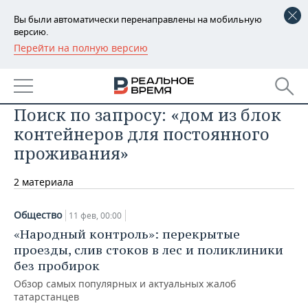
Вы были автоматически перенаправлены на мобильную
версию.
Перейти на полную версию
РЕГИОНЫ
БАШКОРТОСТАН
НОВОСТИ
Поиск по запросу: «дом из блок
ТАТАРСТАН
АНАЛИТИКА
контейнеров для постоянного
УДМУРТИЯ
НОВОСТИ АНАЛИТИКИ
ЭКОНОМИКА
проживания»
ДЕКЛАРАЦИИ О ДОХОДАХ
НОВОСТИ ЭКОНОМИКИ
ПРОМЫШЛЕННОСТЬ
2 материала
КОРОЛИ ГОСЗАКАЗА ПФО
ФИНАНСЫ
НОВОСТИ
НЕДВИЖИМОСТЬ
Общество
11 фев, 00:00
ПРОМЫШЛЕННОСТИ
«Народный контроль»: перекрытые
ВУЗЫ ТАТАРСТАНА
БАНКИ
НОВОСТИ НЕДВИЖИМОСТИ
АВТО
проезды, слив стоков в лес и поликлиники
АГРОПРОМ
без пробирок
КОМУ ПРИНАДЛЕЖАТ
БЮДЖЕТ
НОВОСТИ АВТО
БИЗНЕС
ТОРГОВЫЕ ЦЕНТРЫ
МАШИНОСТРОЕНИЕ
Обзор самых популярных и актуальных жалоб
ТАТАРСТАНА
татарстанцев
ИНВЕСТИЦИИ
НОВОСТИ БИЗНЕСА
ТЕХНОЛОГИИ