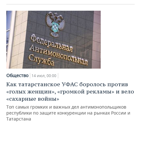
НЕФТЕХИМИЯ
РОЗНИЧНАЯ ТОРГОВЛЯ
НОВОСТИ ТЕХНОЛОГИЙ
МЕРОПРИЯТИЯ
НЕФТЬ
ТРАНСПОРТ
IT
НОВОСТИ МЕРОПРИЯТИЙ
СПОРТ
ОПК
УСЛУГИ
МЕДИА
ВЫЕЗДНАЯ РЕДАКЦИЯ
НОВОСТИ СПОРТА
ОБЩЕСТВО
ЭНЕРГЕТИКА
ТЕЛЕКОММУНИКАЦИИ
БИЗНЕС-БРАНЧИ
ФУТБОЛ
НОВОСТИ ОБЩЕСТВА
ФОТОГАЛЕРЕЯ
ONLINE-КОНФЕРЕНЦИИ
ХОККЕЙ
ВЛАСТЬ
СЮЖЕТЫ
Общество
14 июл, 00:00
Как татарстанское УФАС боролось против
ОТКРЫТАЯ ЛЕКЦИЯ
БАСКЕТБОЛ
ИНФРАСТРУКТУРА
СПРАВОЧНИК
«голых женщин», «громкой рекламы» и вело
«сахарные войны»
ВОЛЕЙБОЛ
ИСТОРИЯ
СПИСОК ПЕРСОН
ПОЛНАЯ ВЕРСИЯ
Топ самых громких и важных дел антимонопольщиков
республики по защите конкуренции на рынках России и
КИБЕРСПОРТ
КУЛЬТУРА
СПИСОК КОМПАНИЙ
Татарстана
ФИГУРНОЕ КАТАНИЕ
МЕДИЦИНА