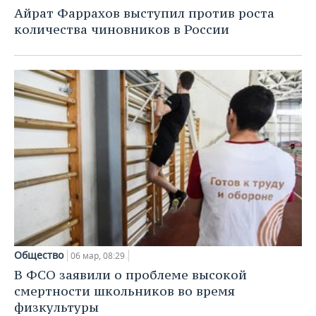
НЕФТЕХИМИЯ
Айрат Фаррахов выступил против роста
РОЗНИЧНАЯ ТОРГОВЛЯ
НОВОСТИ ТЕХНОЛОГИЙ
МЕРОПРИЯТИЯ
количества чиновников в России
НЕФТЬ
ТРАНСПОРТ
IT
НОВОСТИ МЕРОПРИЯТИЙ
СПОРТ
ОПК
УСЛУГИ
МЕДИА
ВЫЕЗДНАЯ РЕДАКЦИЯ
НОВОСТИ СПОРТА
ОБЩЕСТВО
ЭНЕРГЕТИКА
ТЕЛЕКОММУНИКАЦИИ
БИЗНЕС-БРАНЧИ
ФУТБОЛ
НОВОСТИ ОБЩЕСТВА
ФОТОГАЛЕРЕЯ
ONLINE-КОНФЕРЕНЦИИ
ХОККЕЙ
ВЛАСТЬ
СЮЖЕТЫ
ОТКРЫТАЯ ЛЕКЦИЯ
БАСКЕТБОЛ
ИНФРАСТРУКТУРА
СПРАВОЧНИК
ВОЛЕЙБОЛ
ИСТОРИЯ
СПИСОК ПЕРСОН
ПОЛНАЯ ВЕРСИЯ
КИБЕРСПОРТ
КУЛЬТУРА
СПИСОК КОМПАНИЙ
Общество
06 мар, 08:29
В ФСО заявили о проблеме высокой
ФИГУРНОЕ КАТАНИЕ
МЕДИЦИНА
смертности школьников во время
физкультуры