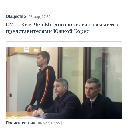
ВОДНЫЕ ВИДЫ СПОРТА
ОБРАЗОВАНИЕ
ХОККЕЙ С МЯЧОМ
ПРОИСШЕСТВИЯ
Общество
06 мар, 07:59
СМИ: Ким Чен Ын договорился о саммите с
представителями Южной Кореи
Происшествия
06 мар, 07:55