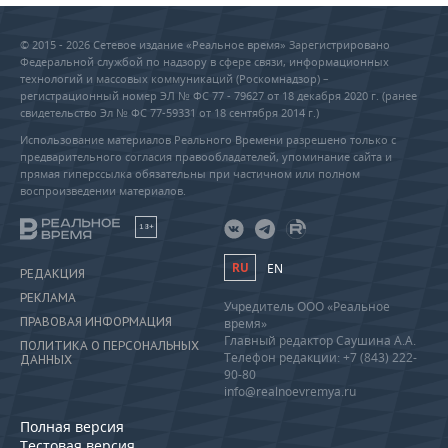
© 2015 - 2026 Сетевое издание «Реальное время» Зарегистрировано
Федеральной службой по надзору в сфере связи, информационных
технологий и массовых коммуникаций (Роскомнадзор) –
регистрационный номер ЭЛ № ФС 77 - 79627 от 18 декабря 2020 г. (ранее
свидетельство Эл № ФС 77-59331 от 18 сентября 2014 г.)
Использование материалов Реального Времени разрешено только с
предварительного согласия правообладателей, упоминание сайта и
прямая гиперссылка обязательны при частичном или полном
воспроизведении материалов.
18+
RU
EN
РЕДАКЦИЯ
РЕКЛАМА
Учредитель ООО «Реальное
ПРАВОВАЯ ИНФОРМАЦИЯ
время»
Главный редактор Саушина А.А.
ПОЛИТИКА О ПЕРСОНАЛЬНЫХ
Телефон редакции: +7 (843) 222-
ДАННЫХ
90-80
info@realnoevremya.ru
Полная версия
Тестовая версия