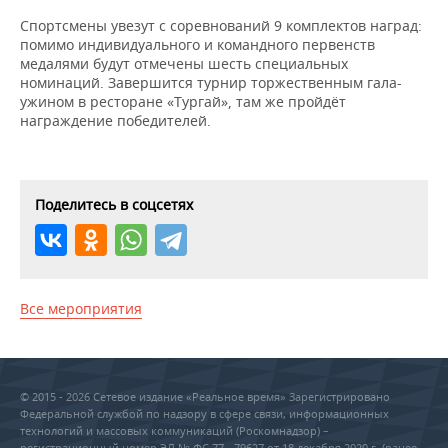
ВОДНЫЕ ВИДЫ СПОРТА
ОБРАЗОВАНИЕ
Спортсмены увезут с соревнований 9 комплектов наград:
помимо индивидуального и командного первенств
ХОККЕЙ С МЯЧОМ
ПРОИСШЕСТВИЯ
медалями будут отмечены шесть специальных
номинаций. Завершится турнир торжественным гала-
ужином в ресторане «Тургай», там же пройдёт
награждение победителей.
Поделитесь в соцсетях
Все мероприятия
© 2015 - 2026 Сетевое издание «Реальное время» Зарегистрировано
Федеральной службой по надзору в сфере связи, информационных
технологий и массовых коммуникаций (Роскомнадзор) –
регистрационный номер ЭЛ № ФС 77 - 79627 от 18 декабря 2020 г. (ранее