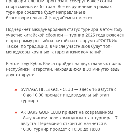
предварительным прогнозам, соберут более сотни
НЕФТЕХИМИЯ
спортсменов из 6 стран. Все вырученные в рамках
РОЗНИЧНАЯ ТОРГОВЛЯ
НОВОСТИ ТЕХНОЛОГИЙ
МЕРОПРИЯТИЯ
турнира средства будут направлены в
НЕФТЬ
благотворительный фонд «Семья вместе».
ТРАНСПОРТ
IT
НОВОСТИ МЕРОПРИЯТИЙ
СПОРТ
ОПК
Подчеркнёт международный статус турнира в этом году
участие китайской сборной — турнир 2025 года включён
УСЛУГИ
МЕДИА
ВЫЕЗДНАЯ РЕДАКЦИЯ
НОВОСТИ СПОРТА
ОБЩЕСТВО
в программу российско-китайского форума «РОСТКИ».
ЭНЕРГЕТИКА
Также, по традиции, в числе участников будут топ-
ТЕЛЕКОММУНИКАЦИИ
БИЗНЕС-БРАНЧИ
ФУТБОЛ
НОВОСТИ ОБЩЕСТВА
менеджеры крупных татарстанских компаний.
ФОТОГАЛЕРЕЯ
В этом году Кубок Раиса пройдет на двух главных полях
ONLINE-КОНФЕРЕНЦИИ
ХОККЕЙ
ВЛАСТЬ
СЮЖЕТЫ
Республики Татарстан, находящихся в 30 минутах езды
друг от друга:
ОТКРЫТАЯ ЛЕКЦИЯ
БАСКЕТБОЛ
ИНФРАСТРУКТУРА
СПРАВОЧНИК
SVIYAGA HILLS GOLF CLUB — здесь 16 августа с
ВОЛЕЙБОЛ
ИСТОРИЯ
СПИСОК ПЕРСОН
ПОЛНАЯ ВЕРСИЯ
10 до 16:00 пройдёт индивидуальный этап
турнира.
КИБЕРСПОРТ
КУЛЬТУРА
СПИСОК КОМПАНИЙ
AK BARS GOLF CLUB примет на современном
18-луночном поле командный этап турнира 17
ФИГУРНОЕ КАТАНИЕ
МЕДИЦИНА
августа. Церемония открытия начнётся в
10:00, турнир пройдёт с 10:30 до 18:00