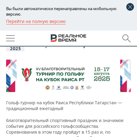
Вы были автоматически перенаправлены на мобильную
версию.
Перейти на полную версию
РЕГИОНЫ
15
XV благотворительный турнир
БАШКОРТОСТАН
по гольфу на кубок Раиса
НОВОСТИ
авг
Республики Татарстан
2025
ТАТАРСТАН
АНАЛИТИКА
УДМУРТИЯ
НОВОСТИ АНАЛИТИКИ
ЭКОНОМИКА
ДЕКЛАРАЦИИ О ДОХОДАХ
НОВОСТИ ЭКОНОМИКИ
ПРОМЫШЛЕННОСТЬ
КОРОЛИ ГОСЗАКАЗА ПФО
ФИНАНСЫ
НОВОСТИ
НЕДВИЖИМОСТЬ
ПРОМЫШЛЕННОСТИ
Гольф-турнир на кубок Раиса Республики Татарстан —
ВУЗЫ ТАТАРСТАНА
БАНКИ
НОВОСТИ НЕДВИЖИМОСТИ
АВТО
традиционный ежегодный
АГРОПРОМ
КОМУ ПРИНАДЛЕЖАТ
БЮДЖЕТ
НОВОСТИ АВТО
БИЗНЕС
благотворительный спортивный праздник и значимое
ТОРГОВЫЕ ЦЕНТРЫ
МАШИНОСТРОЕНИЕ
событие для российского гольфсообщества.
ТАТАРСТАНА
Соревнования в этом году пройдут в 15 раз и, по
ИНВЕСТИЦИИ
НОВОСТИ БИЗНЕСА
ТЕХНОЛОГИИ