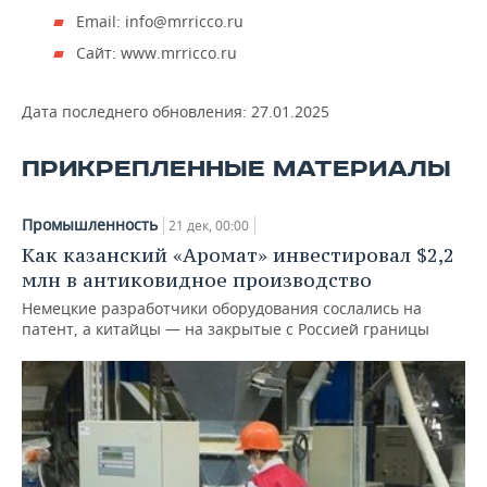
ВОДНЫЕ ВИДЫ СПОРТА
ОБРАЗОВАНИЕ
Email: info@mrricco.ru
Сайт: www.mrricco.ru
ХОККЕЙ С МЯЧОМ
ПРОИСШЕСТВИЯ
Дата последнего обновления:
27.01.2025
ПРИКРЕПЛЕННЫЕ МАТЕРИАЛЫ
Промышленность
21 дек, 00:00
Как казанский «Аромат» инвестировал $2,2
млн в антиковидное производство
Немецкие разработчики обор­удования сослались на
патент, а китайцы — на закрытые с Россией границы