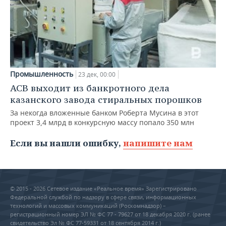
Промышленность
23 дек, 00:00
АСВ выходит из банкротного дела
казанского завода стиральных порошков
За некогда вложенные банком Роберта Мусина в этот
проект 3,4 млрд в конкурсную массу попало 350 млн
Если вы нашли ошибку,
напишите нам
© 2015 - 2026 Сетевое издание «Реальное время» Зарегистрировано
Федеральной службой по надзору в сфере связи, информационных
технологий и массовых коммуникаций (Роскомнадзор) –
регистрационный номер ЭЛ № ФС 77 - 79627 от 18 декабря 2020 г. (ранее
свидетельство Эл № ФС 77-59331 от 18 сентября 2014 г.)