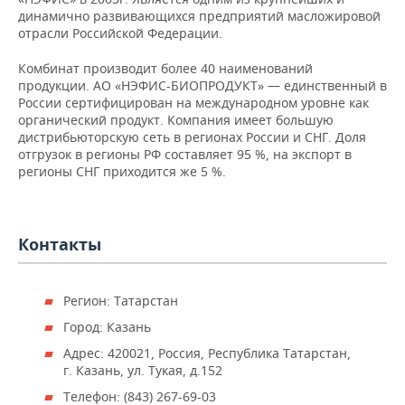
НЕФТЕХИМИЯ
динамично развивающихся предприятий масложировой
отрасли Российской Федерации.
РОЗНИЧНАЯ ТОРГОВЛЯ
НОВОСТИ ТЕХНОЛОГИЙ
МЕРОПРИЯТИЯ
НЕФТЬ
Комбинат производит более 40 наименований
ТРАНСПОРТ
IT
НОВОСТИ МЕРОПРИЯТИЙ
СПОРТ
продукции. АО «НЭФИС-БИОПРОДУКТ» — единственный в
ОПК
России сертифицирован на международном уровне как
УСЛУГИ
МЕДИА
ВЫЕЗДНАЯ РЕДАКЦИЯ
НОВОСТИ СПОРТА
ОБЩЕСТВО
органический продукт. Компания имеет большую
ЭНЕРГЕТИКА
дистрибьюторскую сеть в регионах России и СНГ. Доля
отгрузок в регионы РФ составляет 95 %, на экспорт в
ТЕЛЕКОММУНИКАЦИИ
БИЗНЕС-БРАНЧИ
ФУТБОЛ
НОВОСТИ ОБЩЕСТВА
ФОТОГАЛЕРЕЯ
регионы СНГ приходится же 5 %.
ONLINE-КОНФЕРЕНЦИИ
ХОККЕЙ
ВЛАСТЬ
СЮЖЕТЫ
ОТКРЫТАЯ ЛЕКЦИЯ
БАСКЕТБОЛ
ИНФРАСТРУКТУРА
Контакты
СПРАВОЧНИК
ВОЛЕЙБОЛ
ИСТОРИЯ
СПИСОК ПЕРСОН
ПОЛНАЯ ВЕРСИЯ
Регион: Татарстан
КИБЕРСПОРТ
КУЛЬТУРА
СПИСОК КОМПАНИЙ
Город: Казань
Адрес: 420021, Россия, Республика Татарстан,
ФИГУРНОЕ КАТАНИЕ
МЕДИЦИНА
г. Казань, ул. Тукая, д.152
Телефон: (843) 267-69-03