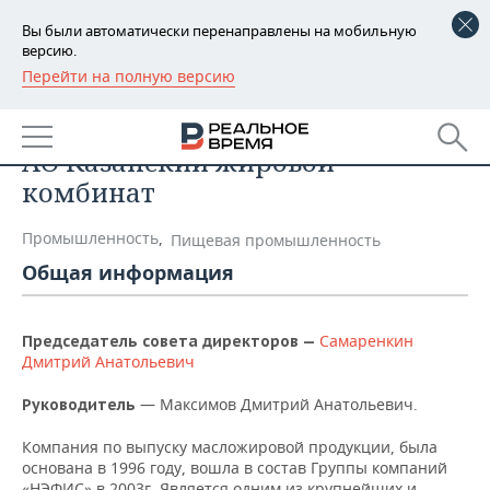
Вы были автоматически перенаправлены на мобильную
версию.
Перейти на полную версию
РЕГИОНЫ
Список компаний
БАШКОРТОСТАН
НОВОСТИ
АО Казанский жировой
ТАТАРСТАН
АНАЛИТИКА
комбинат
УДМУРТИЯ
НОВОСТИ АНАЛИТИКИ
ЭКОНОМИКА
Промышленность
,
Пищевая промышленность
Общая информация
ДЕКЛАРАЦИИ О ДОХОДАХ
НОВОСТИ ЭКОНОМИКИ
ПРОМЫШЛЕННОСТЬ
КОРОЛИ ГОСЗАКАЗА ПФО
ФИНАНСЫ
НОВОСТИ
НЕДВИЖИМОСТЬ
Самаренкин
Председатель совета директоров —
ПРОМЫШЛЕННОСТИ
Дмитрий Анатольевич
ВУЗЫ ТАТАРСТАНА
БАНКИ
НОВОСТИ НЕДВИЖИМОСТИ
АВТО
АГРОПРОМ
— Максимов Дмитрий Анатольевич.
Руководитель
КОМУ ПРИНАДЛЕЖАТ
БЮДЖЕТ
НОВОСТИ АВТО
БИЗНЕС
ТОРГОВЫЕ ЦЕНТРЫ
МАШИНОСТРОЕНИЕ
Компания по выпуску масложировой продукции, была
ТАТАРСТАНА
основана в 1996 году, вошла в состав Группы компаний
ИНВЕСТИЦИИ
НОВОСТИ БИЗНЕСА
ТЕХНОЛОГИИ
«НЭФИС» в 2003г. Является одним из крупнейших и