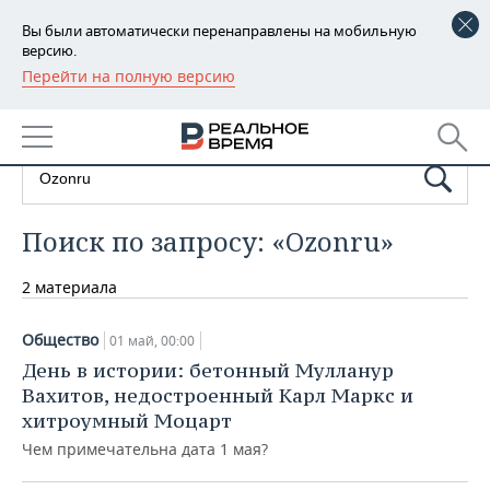
Вы были автоматически перенаправлены на мобильную
версию.
Перейти на полную версию
РЕГИОНЫ
БАШКОРТОСТАН
НОВОСТИ
ТАТАРСТАН
АНАЛИТИКА
УДМУРТИЯ
НОВОСТИ АНАЛИТИКИ
ЭКОНОМИКА
Поиск по запросу: «Ozonru»
ДЕКЛАРАЦИИ О ДОХОДАХ
НОВОСТИ ЭКОНОМИКИ
ПРОМЫШЛЕННОСТЬ
2 материала
КОРОЛИ ГОСЗАКАЗА ПФО
ФИНАНСЫ
НОВОСТИ
НЕДВИЖИМОСТЬ
Общество
01 май, 00:00
ПРОМЫШЛЕННОСТИ
День в истории: бетонный Мулланур
ВУЗЫ ТАТАРСТАНА
БАНКИ
НОВОСТИ НЕДВИЖИМОСТИ
АВТО
Вахитов, недостроенный Карл Маркс и
АГРОПРОМ
хитроумный Моцарт
КОМУ ПРИНАДЛЕЖАТ
БЮДЖЕТ
НОВОСТИ АВТО
БИЗНЕС
ТОРГОВЫЕ ЦЕНТРЫ
МАШИНОСТРОЕНИЕ
Чем примечательна дата 1 мая?
ТАТАРСТАНА
ИНВЕСТИЦИИ
НОВОСТИ БИЗНЕСА
ТЕХНОЛОГИИ