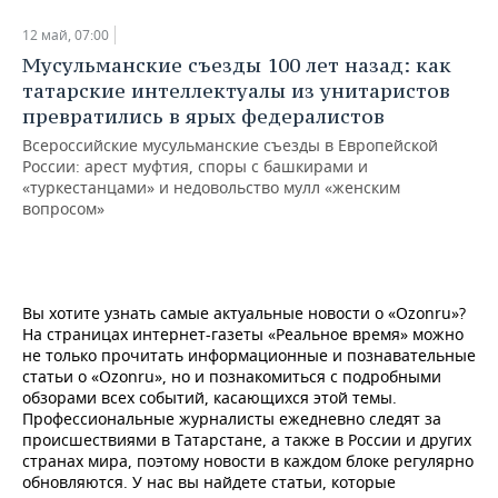
НЕФТЕХИМИЯ
12 май, 07:00
РОЗНИЧНАЯ ТОРГОВЛЯ
НОВОСТИ ТЕХНОЛОГИЙ
МЕРОПРИЯТИЯ
НЕФТЬ
Мусульманские съезды 100 лет назад: как
татарские интеллектуалы из унитаристов
ТРАНСПОРТ
IT
НОВОСТИ МЕРОПРИЯТИЙ
СПОРТ
ОПК
превратились в ярых федералистов
УСЛУГИ
МЕДИА
ВЫЕЗДНАЯ РЕДАКЦИЯ
НОВОСТИ СПОРТА
ОБЩЕСТВО
Всероссийские мусульманские съезды в Европейской
ЭНЕРГЕТИКА
России: арест муфтия, споры с башкирами и
«туркестанцами» и недовольство мулл «женским
ТЕЛЕКОММУНИКАЦИИ
БИЗНЕС-БРАНЧИ
ФУТБОЛ
НОВОСТИ ОБЩЕСТВА
ФОТОГАЛЕРЕЯ
вопросом»
ONLINE-КОНФЕРЕНЦИИ
ХОККЕЙ
ВЛАСТЬ
СЮЖЕТЫ
ОТКРЫТАЯ ЛЕКЦИЯ
БАСКЕТБОЛ
ИНФРАСТРУКТУРА
СПРАВОЧНИК
Вы хотите узнать самые актуальные новости о «Ozonru»?
На страницах интернет-газеты «Реальное время» можно
ВОЛЕЙБОЛ
ИСТОРИЯ
СПИСОК ПЕРСОН
ПОЛНАЯ ВЕРСИЯ
не только прочитать информационные и познавательные
статьи о «Ozonru», но и познакомиться с подробными
обзорами всех событий, касающихся этой темы.
КИБЕРСПОРТ
КУЛЬТУРА
СПИСОК КОМПАНИЙ
Профессиональные журналисты ежедневно следят за
происшествиями в Татарстане, а также в России и других
ФИГУРНОЕ КАТАНИЕ
МЕДИЦИНА
странах мира, поэтому новости в каждом блоке регулярно
обновляются. У нас вы найдете статьи, которые