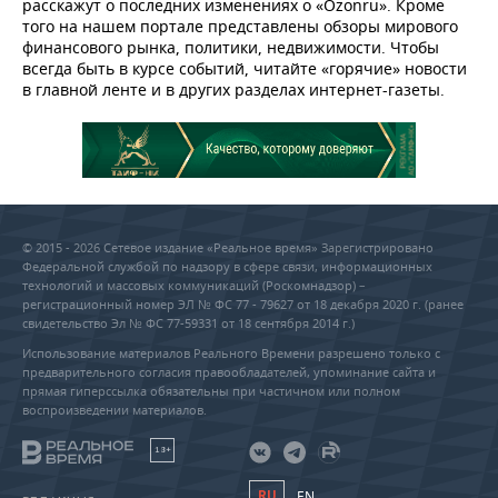
ВОДНЫЕ ВИДЫ СПОРТА
ОБРАЗОВАНИЕ
расскажут о последних изменениях о «Ozonru». Кроме
того на нашем портале представлены обзоры мирового
финансового рынка, политики, недвижимости. Чтобы
ХОККЕЙ С МЯЧОМ
ПРОИСШЕСТВИЯ
всегда быть в курсе событий, читайте «горячие» новости
в главной ленте и в других разделах интернет-газеты.
© 2015 - 2026 Сетевое издание «Реальное время» Зарегистрировано
Федеральной службой по надзору в сфере связи, информационных
технологий и массовых коммуникаций (Роскомнадзор) –
регистрационный номер ЭЛ № ФС 77 - 79627 от 18 декабря 2020 г. (ранее
свидетельство Эл № ФС 77-59331 от 18 сентября 2014 г.)
Использование материалов Реального Времени разрешено только с
предварительного согласия правообладателей, упоминание сайта и
прямая гиперссылка обязательны при частичном или полном
воспроизведении материалов.
18+
RU
EN