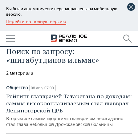
Вы были автоматически перенаправлены на мобильную
версию.
Перейти на полную версию
РЕГИОНЫ
БАШКОРТОСТАН
НОВОСТИ
Поиск по запросу:
ТАТАРСТАН
АНАЛИТИКА
«шигабутдинов ильмас»
УДМУРТИЯ
НОВОСТИ АНАЛИТИКИ
ЭКОНОМИКА
2 материала
ДЕКЛАРАЦИИ О ДОХОДАХ
НОВОСТИ ЭКОНОМИКИ
ПРОМЫШЛЕННОСТЬ
Общество
08 апр, 07:00
КОРОЛИ ГОСЗАКАЗА ПФО
ФИНАНСЫ
НОВОСТИ
НЕДВИЖИМОСТЬ
Рейтинг главврачей Татарстана по доходам:
ПРОМЫШЛЕННОСТИ
самым высокооплачиваемым стал главврач
ВУЗЫ ТАТАРСТАНА
БАНКИ
НОВОСТИ НЕДВИЖИМОСТИ
АВТО
Лениногорской ЦРБ
АГРОПРОМ
Вторым же самым «дорогим» главврачом неожиданно
КОМУ ПРИНАДЛЕЖАТ
БЮДЖЕТ
НОВОСТИ АВТО
БИЗНЕС
стал глава небольшой Дрожжановской больницы
ТОРГОВЫЕ ЦЕНТРЫ
МАШИНОСТРОЕНИЕ
ТАТАРСТАНА
ИНВЕСТИЦИИ
НОВОСТИ БИЗНЕСА
ТЕХНОЛОГИИ