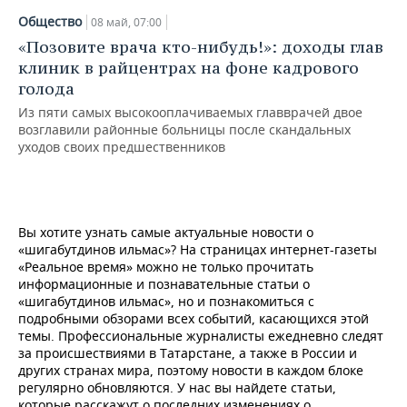
НЕФТЕХИМИЯ
Общество
08 май, 07:00
РОЗНИЧНАЯ ТОРГОВЛЯ
НОВОСТИ ТЕХНОЛОГИЙ
МЕРОПРИЯТИЯ
«Позовите врача кто-нибудь!»: доходы глав
НЕФТЬ
клиник в райцентрах на фоне кадрового
ТРАНСПОРТ
IT
НОВОСТИ МЕРОПРИЯТИЙ
СПОРТ
голода
ОПК
Из пяти самых высокооплачиваемых главврачей двое
УСЛУГИ
МЕДИА
ВЫЕЗДНАЯ РЕДАКЦИЯ
НОВОСТИ СПОРТА
ОБЩЕСТВО
возглавили районные больницы после скандальных
ЭНЕРГЕТИКА
уходов своих предшественников
ТЕЛЕКОММУНИКАЦИИ
БИЗНЕС-БРАНЧИ
ФУТБОЛ
НОВОСТИ ОБЩЕСТВА
ФОТОГАЛЕРЕЯ
ONLINE-КОНФЕРЕНЦИИ
ХОККЕЙ
ВЛАСТЬ
СЮЖЕТЫ
Вы хотите узнать самые актуальные новости о
ОТКРЫТАЯ ЛЕКЦИЯ
БАСКЕТБОЛ
ИНФРАСТРУКТУРА
СПРАВОЧНИК
«шигабутдинов ильмас»? На страницах интернет-газеты
«Реальное время» можно не только прочитать
информационные и познавательные статьи о
ВОЛЕЙБОЛ
ИСТОРИЯ
СПИСОК ПЕРСОН
ПОЛНАЯ ВЕРСИЯ
«шигабутдинов ильмас», но и познакомиться с
подробными обзорами всех событий, касающихся этой
КИБЕРСПОРТ
КУЛЬТУРА
СПИСОК КОМПАНИЙ
темы. Профессиональные журналисты ежедневно следят
за происшествиями в Татарстане, а также в России и
ФИГУРНОЕ КАТАНИЕ
МЕДИЦИНА
других странах мира, поэтому новости в каждом блоке
регулярно обновляются. У нас вы найдете статьи,
которые расскажут о последних изменениях о