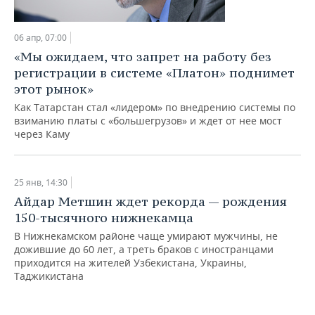
НЕФТЕХИМИЯ
РОЗНИЧНАЯ ТОРГОВЛЯ
НОВОСТИ ТЕХНОЛОГИЙ
МЕРОПРИЯТИЯ
НЕФТЬ
06 апр, 07:00
«Мы ожидаем, что запрет на работу без
ТРАНСПОРТ
IT
НОВОСТИ МЕРОПРИЯТИЙ
СПОРТ
ОПК
регистрации в системе «Платон» поднимет
этот рынок»
УСЛУГИ
МЕДИА
ВЫЕЗДНАЯ РЕДАКЦИЯ
НОВОСТИ СПОРТА
ОБЩЕСТВО
ЭНЕРГЕТИКА
Как Татарстан стал «лидером» по внедрению системы по
взиманию платы с «большегрузов» и ждет от нее мост
ТЕЛЕКОММУНИКАЦИИ
БИЗНЕС-БРАНЧИ
ФУТБОЛ
НОВОСТИ ОБЩЕСТВА
ФОТОГАЛЕРЕЯ
через Каму
ONLINE-КОНФЕРЕНЦИИ
ХОККЕЙ
ВЛАСТЬ
СЮЖЕТЫ
25 янв, 14:30
ОТКРЫТАЯ ЛЕКЦИЯ
БАСКЕТБОЛ
ИНФРАСТРУКТУРА
СПРАВОЧНИК
Айдар Метшин ждет рекорда — рождения
150-тысячного нижнекамца
ВОЛЕЙБОЛ
ИСТОРИЯ
СПИСОК ПЕРСОН
ПОЛНАЯ ВЕРСИЯ
В Нижнекамском районе чаще умирают мужчины, не
дожившие до 60 лет, а треть браков с иностранцами
КИБЕРСПОРТ
КУЛЬТУРА
СПИСОК КОМПАНИЙ
приходится на жителей Узбекистана, Украины,
Таджикистана
ФИГУРНОЕ КАТАНИЕ
МЕДИЦИНА