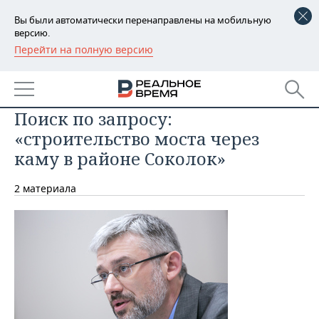
Вы были автоматически перенаправлены на мобильную
версию.
Перейти на полную версию
РЕГИОНЫ
БАШКОРТОСТАН
НОВОСТИ
Поиск по запросу:
ТАТАРСТАН
АНАЛИТИКА
«строительство моста через
УДМУРТИЯ
НОВОСТИ АНАЛИТИКИ
ЭКОНОМИКА
каму в районе Соколок»
ДЕКЛАРАЦИИ О ДОХОДАХ
НОВОСТИ ЭКОНОМИКИ
ПРОМЫШЛЕННОСТЬ
2 материала
КОРОЛИ ГОСЗАКАЗА ПФО
ФИНАНСЫ
НОВОСТИ
НЕДВИЖИМОСТЬ
ПРОМЫШЛЕННОСТИ
ВУЗЫ ТАТАРСТАНА
БАНКИ
НОВОСТИ НЕДВИЖИМОСТИ
АВТО
АГРОПРОМ
КОМУ ПРИНАДЛЕЖАТ
БЮДЖЕТ
НОВОСТИ АВТО
БИЗНЕС
ТОРГОВЫЕ ЦЕНТРЫ
МАШИНОСТРОЕНИЕ
ТАТАРСТАНА
ИНВЕСТИЦИИ
НОВОСТИ БИЗНЕСА
ТЕХНОЛОГИИ