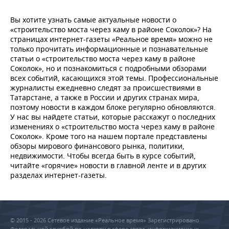
ВОДНЫЕ ВИДЫ СПОРТА
ОБРАЗОВАНИЕ
Вы хотите узнать самые актуальные новости о
ХОККЕЙ С МЯЧОМ
ПРОИСШЕСТВИЯ
«строительство моста через каму в районе Соколок»? На
страницах интернет-газеты «Реальное время» можно не
только прочитать информационные и познавательные
статьи о «строительство моста через каму в районе
Соколок», но и познакомиться с подробными обзорами
всех событий, касающихся этой темы. Профессиональные
журналисты ежедневно следят за происшествиями в
Татарстане, а также в России и других странах мира,
поэтому новости в каждом блоке регулярно обновляются.
У нас вы найдете статьи, которые расскажут о последних
изменениях о «строительство моста через каму в районе
Соколок». Кроме того на нашем портале представлены
обзоры мирового финансового рынка, политики,
недвижимости. Чтобы всегда быть в курсе событий,
читайте «горячие» новости в главной ленте и в других
разделах интернет-газеты.
© 2015 - 2026 Сетевое издание «Реальное время» Зарегистрировано
Федеральной службой по надзору в сфере связи, информационных