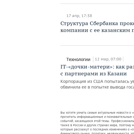
17 апр, 17:38
Структура Сбербанка прок
компании с ее казанским
12 мар, 07:00
Технологии
IT-«дочки-матери»: как р
с партнерами из Казани
Корпорация из США попыталась у
обвинила ее в попытке вывода гос
Вы хотите узнать самые актуальные новости о «
прочитать информационные и познавательные ст
событий, касающихся этой темы. Профессионал
также в России и других странах мира, поэтому 
которые расскажут о последних изменениях о «
финансового рынка, политики, недвижимости. Чт