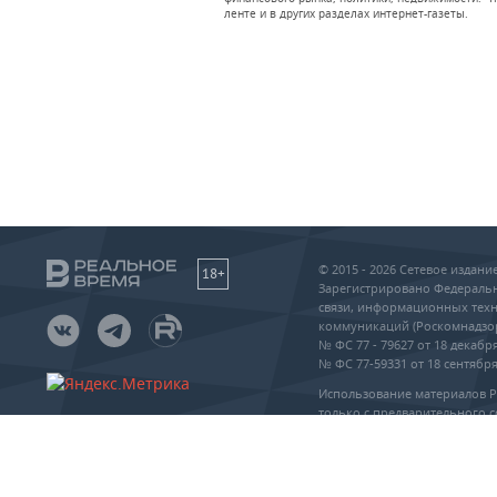
ленте и в других разделах интернет-газеты.
© 2015 - 2026 Сетевое издан
18+
Зарегистрировано Федеральн
связи, информационных техн
коммуникаций (Роскомнадзо
№ ФС 77 - 79627 от 18 декабря
№ ФС 77-59331 от 18 сентября 
Использование материалов 
только с предварительного с
упоминание сайта и прямая 
частичном или полном воспр