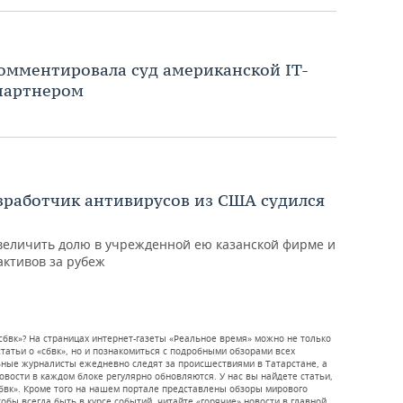
омментировала суд американской IT-
 партнером
азработчик антивирусов из США судился
величить долю в учрежденной ею казанской фирме и
активов за рубеж
сбвк»? На страницах интернет-газеты «Реальное время» можно не только
атьи о «сбвк», но и познакомиться с подробными обзорами всех
ьные журналисты ежедневно следят за происшествиями в Татарстане, а
новости в каждом блоке регулярно обновляются. У нас вы найдете статьи,
сбвк». Кроме того на нашем портале представлены обзоры мирового
обы всегда быть в курсе событий, читайте «горячие» новости в главной