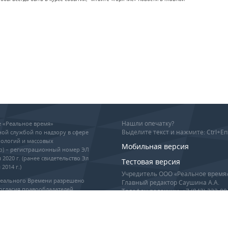
Нашли опечатку?
ие «Реальное время»
Выделите текст и нажмите: Ctrl+En
ой службой по надзору в сфере
ологий и массовых
Мобильная версия
р) – регистрационный номер ЭЛ
 2020 г. (ранее свидетельство Эл
Тестовая версия
2014 г.)
Учредитель ООО «Реальное время
Реального Времени разрешено
Главный редактор Саушина А.А.
огласия правообладателей,
Телефон редакции: +7 (843) 222-90
гиперссылка обязательны при
info@realnoevremya.ru
оизведении материалов.