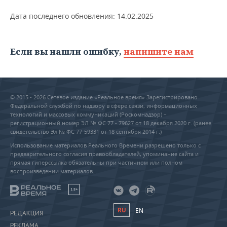
Дата последнего обновления:
14.02.2025
Если вы нашли ошибку,
напишите нам
© 2015 - 2026 Сетевое издание «Реальное время» Зарегистрировано
Федеральной службой по надзору в сфере связи, информационных
технологий и массовых коммуникаций (Роскомнадзор) –
регистрационный номер ЭЛ № ФС 77 - 79627 от 18 декабря 2020 г. (ранее
свидетельство Эл № ФС 77-59331 от 18 сентября 2014 г.)
Использование материалов Реального Времени разрешено только с
предварительного согласия правообладателей, упоминание сайта и
прямая гиперссылка обязательны при частичном или полном
воспроизведении материалов.
18+
RU
EN
РЕДАКЦИЯ
РЕКЛАМА