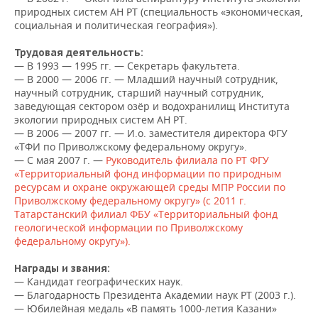
НЕФТЕХИМИЯ
природных систем АН РТ (специальность «экономическая,
социальная и политическая география»).
РОЗНИЧНАЯ ТОРГОВЛЯ
НОВОСТИ ТЕХНОЛОГИЙ
МЕРОПРИЯТИЯ
НЕФТЬ
Трудовая деятельность:
ТРАНСПОРТ
IT
НОВОСТИ МЕРОПРИЯТИЙ
СПОРТ
— В 1993 — 1995 гг. — Секретарь факультета.
ОПК
— В 2000 — 2006 гг. — Младший научный сотрудник,
УСЛУГИ
МЕДИА
ВЫЕЗДНАЯ РЕДАКЦИЯ
НОВОСТИ СПОРТА
ОБЩЕСТВО
научный сотрудник, старший научный сотрудник,
ЭНЕРГЕТИКА
заведующая сектором озёр и водохранилищ Института
экологии природных систем АН РТ.
ТЕЛЕКОММУНИКАЦИИ
БИЗНЕС-БРАНЧИ
ФУТБОЛ
НОВОСТИ ОБЩЕСТВА
ФОТОГАЛЕРЕЯ
— В 2006 — 2007 гг. — И.о. заместителя директора ФГУ
«ТФИ по Приволжскому федеральному округу».
ONLINE-КОНФЕРЕНЦИИ
ХОККЕЙ
ВЛАСТЬ
СЮЖЕТЫ
— С мая 2007 г. —
Руководитель филиала по РТ ФГУ
«Территориальный фонд информации по природным
ресурсам и охране окружающей среды МПР России по
ОТКРЫТАЯ ЛЕКЦИЯ
БАСКЕТБОЛ
ИНФРАСТРУКТУРА
СПРАВОЧНИК
Приволжскому федеральному округу» (с 2011 г.
Татарстанский филиал ФБУ «Территориальный фонд
ВОЛЕЙБОЛ
ИСТОРИЯ
СПИСОК ПЕРСОН
ПОЛНАЯ ВЕРСИЯ
геологической информации по Приволжскому
федеральному округу»).
КИБЕРСПОРТ
КУЛЬТУРА
СПИСОК КОМПАНИЙ
Награды и звания:
— Кандидат географических наук.
ФИГУРНОЕ КАТАНИЕ
МЕДИЦИНА
— Благодарность Президента Академии наук РТ (2003 г.).
— Юбилейная медаль «В память 1000-летия Казани»