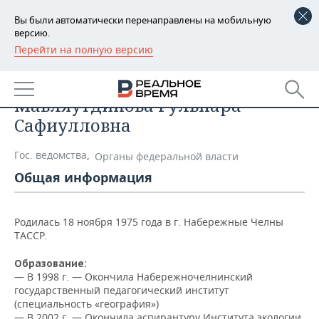
Вы были автоматически перенаправлены на мобильную
версию.
Перейти на полную версию
РЕГИОНЫ
Список персон
БАШКОРТОСТАН
НОВОСТИ
Мавляутдинова Гульнара
ТАТАРСТАН
АНАЛИТИКА
Сафиулловна
УДМУРТИЯ
НОВОСТИ АНАЛИТИКИ
ЭКОНОМИКА
Гос. ведомства
,
Органы федеральной власти
Общая информация
ДЕКЛАРАЦИИ О ДОХОДАХ
НОВОСТИ ЭКОНОМИКИ
ПРОМЫШЛЕННОСТЬ
КОРОЛИ ГОСЗАКАЗА ПФО
ФИНАНСЫ
НОВОСТИ
НЕДВИЖИМОСТЬ
Родилась 18 ноября 1975 года в г. Набережные Челны
ПРОМЫШЛЕННОСТИ
ТАССР.
ВУЗЫ ТАТАРСТАНА
БАНКИ
НОВОСТИ НЕДВИЖИМОСТИ
АВТО
АГРОПРОМ
Образование:
— В 1998 г. — Окончила Набережночелнинский
КОМУ ПРИНАДЛЕЖАТ
БЮДЖЕТ
НОВОСТИ АВТО
БИЗНЕС
государственный педагогический институт
ТОРГОВЫЕ ЦЕНТРЫ
МАШИНОСТРОЕНИЕ
ТАТАРСТАНА
(специальность «география»)
ИНВЕСТИЦИИ
НОВОСТИ БИЗНЕСА
ТЕХНОЛОГИИ
— В 2002 г. — Окончила аспирантуру Института экологии