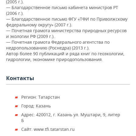
ВОДНЫЕ ВИДЫ СПОРТА
ОБРАЗОВАНИЕ
(2005 г.).
— Благодарственное письмо кабинета министров РТ
(2006 г.).
ХОККЕЙ С МЯЧОМ
ПРОИСШЕСТВИЯ
— Благодарственное письмо ФГУ «ТФИ по Приволжскому
федеральному округу» (2007 г.).
— Почетная грамота министерства природных ресурсов
и экологии РФ (2009 г.).
— Почетная грамота Федерального агентства по
недропользованию (Роснедра) (2013 г.).
Автор более 90 публикаций и ряда книг по геоэкологии,
гидрологии, экономике природопользования.
Контакты
Регион: Татарстан
Город: Казань
Адрес: 420012, г. Казань ул. Муштари, 9, литер
Б
Сайт: www.tfi.tatarstan.ru