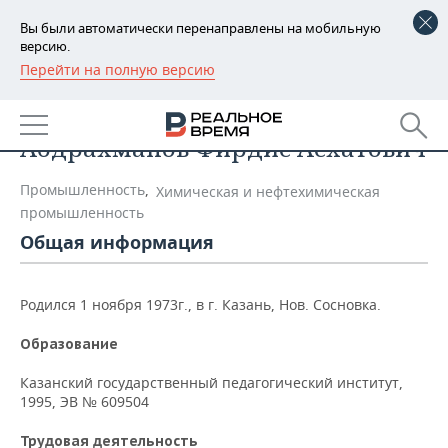
Вы были автоматически перенаправлены на мобильную
версию.
Перейти на полную версию
РЕГИОНЫ
Список персон
БАШКОРТОСТАН
НОВОСТИ
Абдрахманов Фирдис Асхатович
ТАТАРСТАН
АНАЛИТИКА
Промышленность
,
Химическая и нефтехимическая
УДМУРТИЯ
НОВОСТИ АНАЛИТИКИ
ЭКОНОМИКА
промышленность
Общая информация
ДЕКЛАРАЦИИ О ДОХОДАХ
НОВОСТИ ЭКОНОМИКИ
ПРОМЫШЛЕННОСТЬ
КОРОЛИ ГОСЗАКАЗА ПФО
ФИНАНСЫ
НОВОСТИ
НЕДВИЖИМОСТЬ
Родился 1 ноября 1973г., в г. Казань, Нов. Сосновка.
ПРОМЫШЛЕННОСТИ
Образование
ВУЗЫ ТАТАРСТАНА
БАНКИ
НОВОСТИ НЕДВИЖИМОСТИ
АВТО
АГРОПРОМ
Казанский государственный педагогический институт,
КОМУ ПРИНАДЛЕЖАТ
БЮДЖЕТ
НОВОСТИ АВТО
БИЗНЕС
1995, ЭВ № 609504
ТОРГОВЫЕ ЦЕНТРЫ
МАШИНОСТРОЕНИЕ
ТАТАРСТАНА
ИНВЕСТИЦИИ
НОВОСТИ БИЗНЕСА
ТЕХНОЛОГИИ
Трудовая деятельность