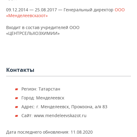
НЕФТЕХИМИЯ
09.12.2014 — 25.08.2017 — Генеральный директор
ООО
РОЗНИЧНАЯ ТОРГОВЛЯ
НОВОСТИ ТЕХНОЛОГИЙ
МЕРОПРИЯТИЯ
«Менделеевсказот»
НЕФТЬ
ТРАНСПОРТ
IT
НОВОСТИ МЕРОПРИЯТИЙ
СПОРТ
Входит в состав учредителей ООО
ОПК
«ЦЕНТРСЕЛЬХОЗХИМИИ»
УСЛУГИ
МЕДИА
ВЫЕЗДНАЯ РЕДАКЦИЯ
НОВОСТИ СПОРТА
ОБЩЕСТВО
ЭНЕРГЕТИКА
ТЕЛЕКОММУНИКАЦИИ
БИЗНЕС-БРАНЧИ
ФУТБОЛ
НОВОСТИ ОБЩЕСТВА
ФОТОГАЛЕРЕЯ
ONLINE-КОНФЕРЕНЦИИ
ХОККЕЙ
ВЛАСТЬ
СЮЖЕТЫ
Контакты
ОТКРЫТАЯ ЛЕКЦИЯ
БАСКЕТБОЛ
ИНФРАСТРУКТУРА
СПРАВОЧНИК
Регион: Татарстан
ВОЛЕЙБОЛ
ИСТОРИЯ
СПИСОК ПЕРСОН
ПОЛНАЯ ВЕРСИЯ
Город: Менделеевск
Адрес: г. Менделеевск, Промзона, а/я 83
КИБЕРСПОРТ
КУЛЬТУРА
СПИСОК КОМПАНИЙ
Сайт: www.mendeleevskazot.ru
ФИГУРНОЕ КАТАНИЕ
МЕДИЦИНА
Дата последнего обновления:
11.08.2020