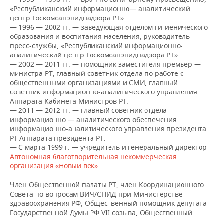
НЕФТЕХИМИЯ
«Республиканский информационно— аналитический
центр Госкомсанэпиднадзора РТ».
РОЗНИЧНАЯ ТОРГОВЛЯ
НОВОСТИ ТЕХНОЛОГИЙ
МЕРОПРИЯТИЯ
НЕФТЬ
— 1996 — 2002 гг. — заведующая отделом гигиенического
образования и воспитания населения, руководитель
ТРАНСПОРТ
IT
НОВОСТИ МЕРОПРИЯТИЙ
СПОРТ
пресс-службы, «Республиканский информационно-
ОПК
аналитический центр Госкомсанэпиднадзора РТ».
УСЛУГИ
МЕДИА
ВЫЕЗДНАЯ РЕДАКЦИЯ
НОВОСТИ СПОРТА
ОБЩЕСТВО
— 2002 — 2011 гг. — помощник заместителя премьер —
ЭНЕРГЕТИКА
министра РТ, главный советник отдела по работе с
общественными организациями и СМИ, главный
ТЕЛЕКОММУНИКАЦИИ
БИЗНЕС-БРАНЧИ
ФУТБОЛ
НОВОСТИ ОБЩЕСТВА
ФОТОГАЛЕРЕЯ
советник информационно-аналитического управления
Аппарата Кабинета Министров РТ.
ONLINE-КОНФЕРЕНЦИИ
ХОККЕЙ
ВЛАСТЬ
СЮЖЕТЫ
— 2011 — 2012 гг. — главный советник отдела
информационно — аналитического обеспечения
информационно-аналитического управления президента
ОТКРЫТАЯ ЛЕКЦИЯ
БАСКЕТБОЛ
ИНФРАСТРУКТУРА
СПРАВОЧНИК
РТ Аппарата президента РТ.
— С марта 1999 г. — учредитель и генеральный директор
ВОЛЕЙБОЛ
ИСТОРИЯ
СПИСОК ПЕРСОН
ПОЛНАЯ ВЕРСИЯ
Автономная благотворительная некоммерческая
организация «Новый век».
КИБЕРСПОРТ
КУЛЬТУРА
СПИСОК КОМПАНИЙ
Член Общественной палаты РТ, член Координационного
Совета по вопросам ВИЧ/СПИД при Министерстве
ФИГУРНОЕ КАТАНИЕ
МЕДИЦИНА
здравоохранения РФ, Общественный помощник депутата
Государственной Думы РФ VII созыва, Общественный