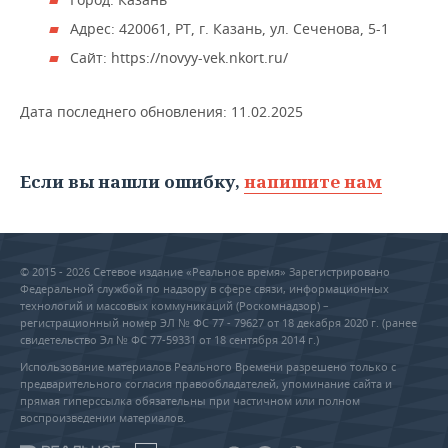
Адрес: 420061, РТ, г. Казань, ул. Сеченова, 5-1
Сайт: https://novyy-vek.nkort.ru/
Дата последнего обновления:
11.02.2025
Если вы нашли ошибку,
напишите нам
© 2015 - 2026 Сетевое издание «Реальное время» Зарегистрировано
Федеральной службой по надзору в сфере связи, информационных
технологий и массовых коммуникаций (Роскомнадзор) –
регистрационный номер ЭЛ № ФС 77 - 79627 от 18 декабря 2020 г. (ранее
свидетельство Эл № ФС 77-59331 от 18 сентября 2014 г.)
Использование материалов Реального Времени разрешено только с
предварительного согласия правообладателей, упоминание сайта и
прямая гиперссылка обязательны при частичном или полном
воспроизведении материалов.