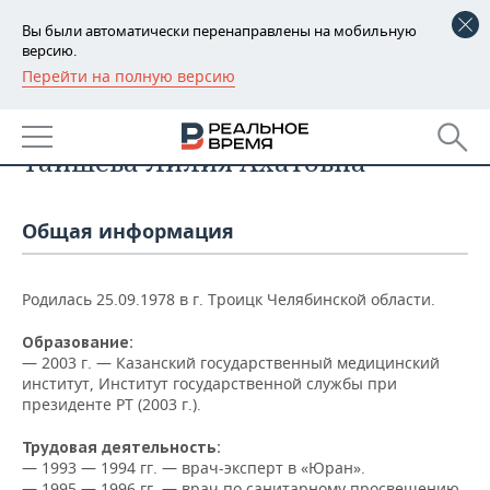
Вы были автоматически перенаправлены на мобильную
версию.
Перейти на полную версию
РЕГИОНЫ
Список персон
БАШКОРТОСТАН
НОВОСТИ
Таишева Лилия Ахатовна
ТАТАРСТАН
АНАЛИТИКА
Общая информация
УДМУРТИЯ
НОВОСТИ АНАЛИТИКИ
ЭКОНОМИКА
ДЕКЛАРАЦИИ О ДОХОДАХ
НОВОСТИ ЭКОНОМИКИ
ПРОМЫШЛЕННОСТЬ
Родилась 25.09.1978 в г. Троицк Челябинской области.
КОРОЛИ ГОСЗАКАЗА ПФО
ФИНАНСЫ
НОВОСТИ
НЕДВИЖИМОСТЬ
Образование:
ПРОМЫШЛЕННОСТИ
— 2003 г. — Казанский государственный медицинский
ВУЗЫ ТАТАРСТАНА
БАНКИ
НОВОСТИ НЕДВИЖИМОСТИ
АВТО
институт, Институт государственной службы при
АГРОПРОМ
президенте РТ (2003 г.).
КОМУ ПРИНАДЛЕЖАТ
БЮДЖЕТ
НОВОСТИ АВТО
БИЗНЕС
ТОРГОВЫЕ ЦЕНТРЫ
МАШИНОСТРОЕНИЕ
Трудовая деятельность:
ТАТАРСТАНА
— 1993 — 1994 гг. — врач-эксперт в «Юран».
ИНВЕСТИЦИИ
НОВОСТИ БИЗНЕСА
ТЕХНОЛОГИИ
— 1995 — 1996 гг. — врач по санитарному просвещению,