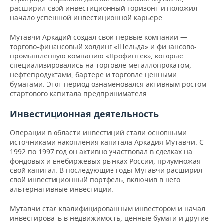
ВОДНЫЕ ВИДЫ СПОРТА
ОБРАЗОВАНИЕ
расширил свой инвестиционный горизонт и положил
начало успешной инвестиционной карьере.
ХОККЕЙ С МЯЧОМ
ПРОИСШЕСТВИЯ
Мутавчи Аркадий создал свои первые компании —
торгово-финансовый холдинг «Шельда» и финансово-
промышленную компанию «Профинтек», которые
специализировались на торговле металлопрокатом,
нефтепродуктами, бартере и торговле ценными
бумагами. Этот период ознаменовался активным ростом
стартового капитала предпринимателя.
Инвестиционная деятельность
Операции в области инвестиций стали основными
источниками накопления капитала Аркадия Мутавчи. С
1992 по 1997 год он активно участвовал в сделках на
фондовых и внебиржевых рынках России, приумножая
свой капитал. В последующие годы Мутавчи расширил
свой инвестиционный портфель, включив в него
альтернативные инвестиции.
Мутавчи стал квалифицированным инвестором и начал
инвестировать в недвижимость, ценные бумаги и другие