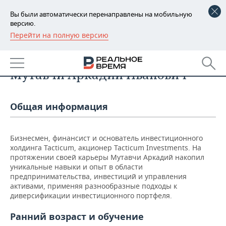
Вы были автоматически перенаправлены на мобильную
версию.
Перейти на полную версию
РЕГИОНЫ
Список персон
БАШКОРТОСТАН
НОВОСТИ
Мутавчи Аркадий Иванович
ТАТАРСТАН
АНАЛИТИКА
Общая информация
УДМУРТИЯ
НОВОСТИ АНАЛИТИКИ
ЭКОНОМИКА
ДЕКЛАРАЦИИ О ДОХОДАХ
НОВОСТИ ЭКОНОМИКИ
ПРОМЫШЛЕННОСТЬ
Бизнесмен, финансист и основатель инвестиционного
холдинга Tacticum, акционер Tacticum Investments. На
КОРОЛИ ГОСЗАКАЗА ПФО
ФИНАНСЫ
НОВОСТИ
НЕДВИЖИМОСТЬ
протяжении своей карьеры Мутавчи Аркадий накопил
ПРОМЫШЛЕННОСТИ
уникальные навыки и опыт в области
ВУЗЫ ТАТАРСТАНА
БАНКИ
НОВОСТИ НЕДВИЖИМОСТИ
АВТО
предпринимательства, инвестиций и управления
АГРОПРОМ
активами, применяя разнообразные подходы к
диверсификации инвестиционного портфеля.
КОМУ ПРИНАДЛЕЖАТ
БЮДЖЕТ
НОВОСТИ АВТО
БИЗНЕС
ТОРГОВЫЕ ЦЕНТРЫ
МАШИНОСТРОЕНИЕ
ТАТАРСТАНА
Ранний возраст и обучение
ИНВЕСТИЦИИ
НОВОСТИ БИЗНЕСА
ТЕХНОЛОГИИ