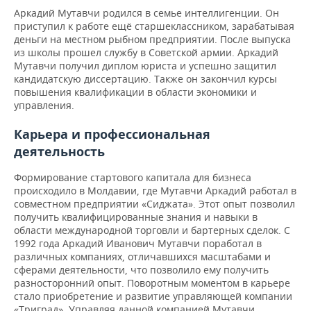
НЕФТЕХИМИЯ
Аркадий Мутавчи родился в семье интеллигенции. Он
РОЗНИЧНАЯ ТОРГОВЛЯ
НОВОСТИ ТЕХНОЛОГИЙ
МЕРОПРИЯТИЯ
приступил к работе ещё старшеклассником, зарабатывая
НЕФТЬ
деньги на местном рыбном предприятии. После выпуска
из школы прошел службу в Советской армии. Аркадий
ТРАНСПОРТ
IT
НОВОСТИ МЕРОПРИЯТИЙ
СПОРТ
Мутавчи получил диплом юриста и успешно защитил
ОПК
кандидатскую диссертацию. Также он закончил курсы
УСЛУГИ
МЕДИА
ВЫЕЗДНАЯ РЕДАКЦИЯ
НОВОСТИ СПОРТА
ОБЩЕСТВО
повышения квалификации в области экономики и
ЭНЕРГЕТИКА
управления.
ТЕЛЕКОММУНИКАЦИИ
БИЗНЕС-БРАНЧИ
ФУТБОЛ
НОВОСТИ ОБЩЕСТВА
ФОТОГАЛЕРЕЯ
Карьера и профессиональная
деятельность
ONLINE-КОНФЕРЕНЦИИ
ХОККЕЙ
ВЛАСТЬ
СЮЖЕТЫ
Формирование стартового капитала для бизнеса
ОТКРЫТАЯ ЛЕКЦИЯ
БАСКЕТБОЛ
ИНФРАСТРУКТУРА
СПРАВОЧНИК
происходило в Молдавии, где Мутавчи Аркадий работал в
совместном предприятии «Сиджата». Этот опыт позволил
получить квалифицированные знания и навыки в
ВОЛЕЙБОЛ
ИСТОРИЯ
СПИСОК ПЕРСОН
ПОЛНАЯ ВЕРСИЯ
области международной торговли и бартерных сделок. С
1992 года Аркадий Иванович Мутавчи поработал в
КИБЕРСПОРТ
КУЛЬТУРА
СПИСОК КОМПАНИЙ
различных компаниях, отличавшихся масштабами и
сферами деятельности, что позволило ему получить
ФИГУРНОЕ КАТАНИЕ
МЕДИЦИНА
разносторонний опыт. Поворотным моментом в карьере
стало приобретение и развитие управляющей компании
«Триград». Управляя данной компанией Мутавчи,