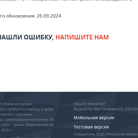
его обновления:
26.09.2024
 НАШЛИ ОШИБКУ,
НАПИШИТЕ НАМ
Нашли опечатку?
ие «Реальное время»
Выделите текст и нажмите: Ctrl+En
ой службой по надзору в сфере
ологий и массовых
Мобильная версия
р) – регистрационный номер ЭЛ
 2020 г. (ранее свидетельство Эл
Тестовая версия
2014 г.)
Учредитель ООО «Реальное время