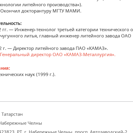
хнологии литейного производства»).
— Окончил докторантуру МГТУ МАМИ.
ельность:
 гг. — Инженер-технолог третьей категории технического 
 чугунного литья, главный инженер литейного завода ОАО
2 г. — Директор литейного завода ПАО «КАМАЗ».
Генеральный директор ОАО «КАМАЗ-Металлургия».
ания:
хнических наук (1999 г.).
 Татарстан
 Набережные Челны
423823, РТ, г. Набережные Челны, просп. Автозаводский-2