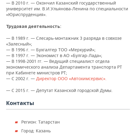
НЕФТЕХИМИЯ
— В 2010 г. — Окончил Казанский государственный
университет им. В.И.Ульянова-Ленина по специальности
РОЗНИЧНАЯ ТОРГОВЛЯ
НОВОСТИ ТЕХНОЛОГИЙ
МЕРОПРИЯТИЯ
«Юриспруденция».
НЕФТЬ
ТРАНСПОРТ
IT
НОВОСТИ МЕРОПРИЯТИЙ
СПОРТ
Трудовая деятельность:
ОПК
— В 1989 г. — Слесарь-монтажник 3 разряда в совхозе
УСЛУГИ
МЕДИА
ВЫЕЗДНАЯ РЕДАКЦИЯ
НОВОСТИ СПОРТА
ОБЩЕСТВО
ЭНЕРГЕТИКА
«Залесный»;
— В 1996 г. — Бухгалтер ТОО «Меркурий»;
ТЕЛЕКОММУНИКАЦИИ
БИЗНЕС-БРАНЧИ
ФУТБОЛ
НОВОСТИ ОБЩЕСТВА
ФОТОГАЛЕРЕЯ
— В 1997 г. — Экономист в АО «Булгар-Лада»;
— В 1998-2001 гг. — Ведущий специалист отдела
экономического анализа Департамента транспорта РТ
ONLINE-КОНФЕРЕНЦИИ
ХОККЕЙ
ВЛАСТЬ
СЮЖЕТЫ
при Кабинете министров РТ;
— С 2002 г. —
Директор ООО «Автохимсервис».
ОТКРЫТАЯ ЛЕКЦИЯ
БАСКЕТБОЛ
ИНФРАСТРУКТУРА
СПРАВОЧНИК
— С 2015 г. — Депутат Казанской городской Думы.
ВОЛЕЙБОЛ
ИСТОРИЯ
СПИСОК ПЕРСОН
ПОЛНАЯ ВЕРСИЯ
Контакты
КИБЕРСПОРТ
КУЛЬТУРА
СПИСОК КОМПАНИЙ
Регион: Татарстан
ФИГУРНОЕ КАТАНИЕ
МЕДИЦИНА
Город: Казань