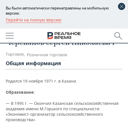
Вы были автоматически перенаправлены на мобильную
версию.
Перейти на полную версию
РЕГИОНЫ
Список персон
БАШКОРТОСТАН
НОВОСТИ
Черепанов Сергей Николаевич
ТАТАРСТАН
АНАЛИТИКА
Торговля
,
Розничная торговля
УДМУРТИЯ
НОВОСТИ АНАЛИТИКИ
ЭКОНОМИКА
Общая информация
ДЕКЛАРАЦИИ О ДОХОДАХ
НОВОСТИ ЭКОНОМИКИ
ПРОМЫШЛЕННОСТЬ
Родился 19 ноября 1971 г. в Казани.
КОРОЛИ ГОСЗАКАЗА ПФО
ФИНАНСЫ
НОВОСТИ
НЕДВИЖИМОСТЬ
ПРОМЫШЛЕННОСТИ
Образование:
ВУЗЫ ТАТАРСТАНА
БАНКИ
НОВОСТИ НЕДВИЖИМОСТИ
АВТО
— В 1995 г. — Окончил Казанская сельскохозяйственная
АГРОПРОМ
академия имени М.Горького по специальности
КОМУ ПРИНАДЛЕЖАТ
БЮДЖЕТ
НОВОСТИ АВТО
БИЗНЕС
«Экономист-организатор сельскохозяйственного
ТОРГОВЫЕ ЦЕНТРЫ
МАШИНОСТРОЕНИЕ
производства»
ТАТАРСТАНА
ИНВЕСТИЦИИ
НОВОСТИ БИЗНЕСА
ТЕХНОЛОГИИ