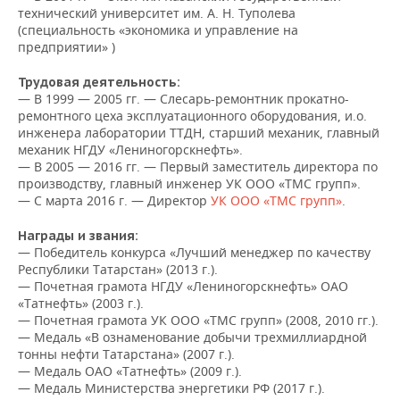
НЕФТЕХИМИЯ
технический университет им. А. Н. Туполева
(специальность «экономика и управление на
РОЗНИЧНАЯ ТОРГОВЛЯ
НОВОСТИ ТЕХНОЛОГИЙ
МЕРОПРИЯТИЯ
НЕФТЬ
предприятии» )
ТРАНСПОРТ
IT
НОВОСТИ МЕРОПРИЯТИЙ
СПОРТ
Трудовая деятельность:
ОПК
— В 1999 — 2005 гг. — Слесарь-ремонтник прокатно-
УСЛУГИ
МЕДИА
ВЫЕЗДНАЯ РЕДАКЦИЯ
НОВОСТИ СПОРТА
ОБЩЕСТВО
ремонтного цеха эксплуатационного оборудования, и.о.
ЭНЕРГЕТИКА
инженера лаборатории ТТДН, старший механик, главный
механик НГДУ «Лениногорскнефть».
ТЕЛЕКОММУНИКАЦИИ
БИЗНЕС-БРАНЧИ
ФУТБОЛ
НОВОСТИ ОБЩЕСТВА
ФОТОГАЛЕРЕЯ
— В 2005 — 2016 гг. — Первый заместитель директора по
производству, главный инженер УК ООО «ТМС групп».
ONLINE-КОНФЕРЕНЦИИ
ХОККЕЙ
ВЛАСТЬ
СЮЖЕТЫ
— С марта 2016 г. — Директор
УК ООО «ТМС групп»
.
Награды и звания:
ОТКРЫТАЯ ЛЕКЦИЯ
БАСКЕТБОЛ
ИНФРАСТРУКТУРА
СПРАВОЧНИК
— Победитель конкурса «Лучший менеджер по качеству
Республики Татарстан» (2013 г.).
ВОЛЕЙБОЛ
ИСТОРИЯ
СПИСОК ПЕРСОН
ПОЛНАЯ ВЕРСИЯ
— Почетная грамота НГДУ «Лениногорскнефть» ОАО
«Татнефть» (2003 г.).
— Почетная грамота УК ООО «ТМС групп» (2008, 2010 гг.).
КИБЕРСПОРТ
КУЛЬТУРА
СПИСОК КОМПАНИЙ
— Медаль «В ознаменование добычи трехмиллиардной
тонны нефти Татарстана» (2007 г.).
ФИГУРНОЕ КАТАНИЕ
МЕДИЦИНА
— Медаль ОАО «Татнефть» (2009 г.).
— Медаль Министерства энергетики РФ (2017 г.).