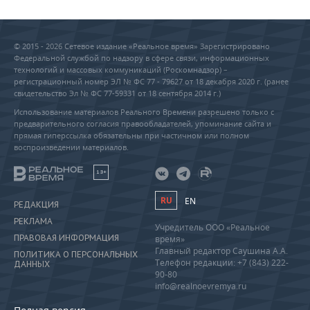
© 2015 - 2026 Сетевое издание «Реальное время» Зарегистрировано
Федеральной службой по надзору в сфере связи, информационных
технологий и массовых коммуникаций (Роскомнадзор) –
регистрационный номер ЭЛ № ФС 77 - 79627 от 18 декабря 2020 г. (ранее
свидетельство Эл № ФС 77-59331 от 18 сентября 2014 г.)
Использование материалов Реального Времени разрешено только с
предварительного согласия правообладателей, упоминание сайта и
прямая гиперссылка обязательны при частичном или полном
воспроизведении материалов.
18+
RU
EN
РЕДАКЦИЯ
РЕКЛАМА
Учредитель ООО «Реальное
ПРАВОВАЯ ИНФОРМАЦИЯ
время»
Главный редактор Саушина А.А.
ПОЛИТИКА О ПЕРСОНАЛЬНЫХ
Телефон редакции: +7 (843) 222-
ДАННЫХ
90-80
info@realnoevremya.ru