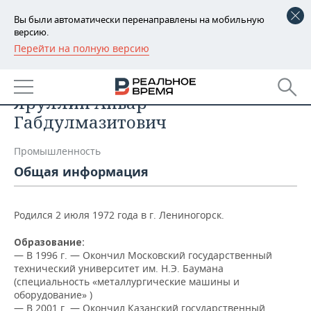
Вы были автоматически перенаправлены на мобильную
версию.
Перейти на полную версию
РЕГИОНЫ
Список персон
БАШКОРТОСТАН
НОВОСТИ
Яруллин Анвар
ТАТАРСТАН
АНАЛИТИКА
Габдулмазитович
УДМУРТИЯ
НОВОСТИ АНАЛИТИКИ
ЭКОНОМИКА
Промышленность
Общая информация
ДЕКЛАРАЦИИ О ДОХОДАХ
НОВОСТИ ЭКОНОМИКИ
ПРОМЫШЛЕННОСТЬ
КОРОЛИ ГОСЗАКАЗА ПФО
ФИНАНСЫ
НОВОСТИ
НЕДВИЖИМОСТЬ
Родился 2 июля 1972 года в г. Лениногорск.
ПРОМЫШЛЕННОСТИ
ВУЗЫ ТАТАРСТАНА
БАНКИ
НОВОСТИ НЕДВИЖИМОСТИ
АВТО
Образование:
АГРОПРОМ
— В 1996 г. — Окончил Московский государственный
технический университет им. Н.Э. Баумана
КОМУ ПРИНАДЛЕЖАТ
БЮДЖЕТ
НОВОСТИ АВТО
БИЗНЕС
(специальность «металлургические машины и
ТОРГОВЫЕ ЦЕНТРЫ
МАШИНОСТРОЕНИЕ
ТАТАРСТАНА
оборудование» )
ИНВЕСТИЦИИ
НОВОСТИ БИЗНЕСА
ТЕХНОЛОГИИ
— В 2001 г. — Окончил Казанский государственный