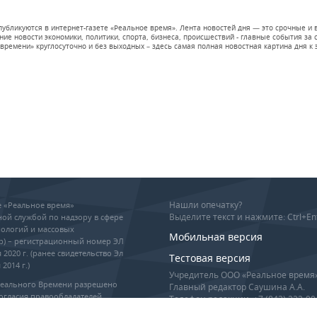
 публикуются в интернет-газете «Реальное время». Лента новостей дня — это срочные
е новости экономики, политики, спорта, бизнеса, происшествий - главные события за се
времени» круглосуточно и без выходных – здесь самая полная новостная картина дня к э
Нашли опечатку?
ие «Реальное время»
Выделите текст и нажмите: Ctrl+En
ой службой по надзору в сфере
ологий и массовых
Мобильная версия
р) – регистрационный номер ЭЛ
 2020 г. (ранее свидетельство Эл
Тестовая версия
2014 г.)
Учредитель ООО «Реальное время
Реального Времени разрешено
Главный редактор Саушина А.А.
огласия правообладателей,
Телефон редакции: +7 (843) 222-90
гиперссылка обязательны при
info@realnoevremya.ru