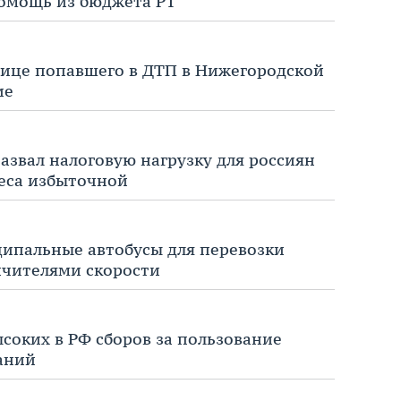
омощь из бюджета РТ
лице попавшего в ДТП в Нижегородской
ие
азвал налоговую нагрузку для россиян
неса избыточной
ципальные автобусы для перевозки
ичителями скорости
ысоких в РФ сборов за пользование
аний