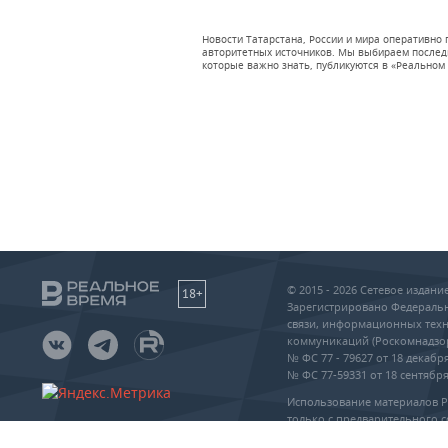
Новости Татарстана, России и мира оперативно
авторитетных источников. Мы выбираем последни
которые важно знать, публикуются в «Реальном 
© 2015 - 2026 Сетевое издан
18+
Зарегистрировано Федеральн
связи, информационных техн
коммуникаций (Роскомнадзо
№ ФС 77 - 79627 от 18 декабря
№ ФС 77-59331 от 18 сентября 
Использование материалов 
только с предварительного с
упоминание сайта и прямая 