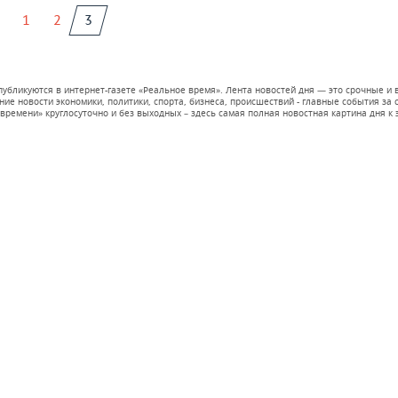
1
2
3
 публикуются в интернет-газете «Реальное время». Лента новостей дня — это срочные
е новости экономики, политики, спорта, бизнеса, происшествий - главные события за се
времени» круглосуточно и без выходных – здесь самая полная новостная картина дня к э