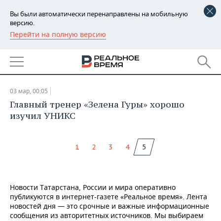
Вы были автоматически перенаправлены на мобильную
версию.
Перейти на полную версию
РЕГИОНЫ
НОВОСТИ
БАШКОРТОСТАН
НОВОСТИ
03.03.2016
ТАТАРСТАН
АНАЛИТИКА
03 мар, 00:05
УДМУРТИЯ
НОВОСТИ АНАЛИТИКИ
ЭКОНОМИКА
Главный тренер «Зелена Гуры» хорошо
изучил УНИКС
ДЕКЛАРАЦИИ О ДОХОДАХ
НОВОСТИ ЭКОНОМИКИ
ПРОМЫШЛЕННОСТЬ
1
2
3
4
5
КОРОЛИ ГОСЗАКАЗА ПФО
ФИНАНСЫ
НОВОСТИ
НЕДВИЖИМОСТЬ
ПРОМЫШЛЕННОСТИ
ВУЗЫ ТАТАРСТАНА
БАНКИ
НОВОСТИ НЕДВИЖИМОСТИ
АВТО
АГРОПРОМ
Новости Татарстана, России и мира оперативно
КОМУ ПРИНАДЛЕЖАТ
БЮДЖЕТ
НОВОСТИ АВТО
БИЗНЕС
публикуются в интернет-газете «Реальное время». Лента
ТОРГОВЫЕ ЦЕНТРЫ
МАШИНОСТРОЕНИЕ
новостей дня — это срочные и важные информационные
ТАТАРСТАНА
сообщения из авторитетных источников. Мы выбираем
ИНВЕСТИЦИИ
НОВОСТИ БИЗНЕСА
ТЕХНОЛОГИИ