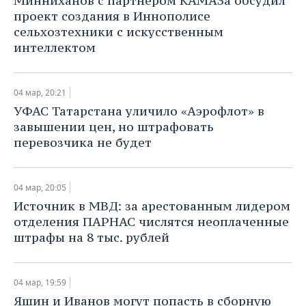
​Минниханов с партнером КАМАЗа обсудил
ВОДНЫЕ ВИДЫ СПОРТА
ОБРАЗОВАНИЕ
проект создания в Иннополисе
сельхозтехники с искусственным
ХОККЕЙ С МЯЧОМ
ПРОИСШЕСТВИЯ
интеллектом
04 мар, 20:21
​УФАС Татарстана уличило «Аэрофлот» в
завышении цен, но штрафовать
перевозчика не будет
04 мар, 20:05
​Источник в МВД: за арестованным лидером
отделения ПАРНАС числятся неоплаченные
штрафы на 8 тыс. рублей
04 мар, 19:59
Яшин и Иванов могут попасть в сборную