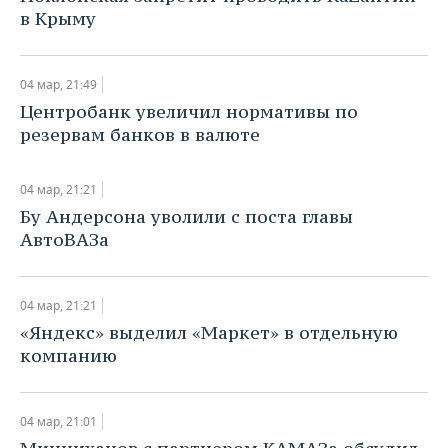
НЕФТЕХИМИЯ
в Крыму
РОЗНИЧНАЯ ТОРГОВЛЯ
НОВОСТИ ТЕХНОЛОГИЙ
МЕРОПРИЯТИЯ
НЕФТЬ
ТРАНСПОРТ
IT
НОВОСТИ МЕРОПРИЯТИЙ
СПОРТ
04 мар, 21:49
ОПК
​Центробанк увеличил нормативы по
УСЛУГИ
МЕДИА
ВЫЕЗДНАЯ РЕДАКЦИЯ
НОВОСТИ СПОРТА
ОБЩЕСТВО
резервам банков в валюте
ЭНЕРГЕТИКА
ТЕЛЕКОММУНИКАЦИИ
БИЗНЕС-БРАНЧИ
ФУТБОЛ
НОВОСТИ ОБЩЕСТВА
ФОТОГАЛЕРЕЯ
04 мар, 21:21
​Бу Андерсона уволили с поста главы
ONLINE-КОНФЕРЕНЦИИ
ХОККЕЙ
ВЛАСТЬ
СЮЖЕТЫ
АвтоВАЗа
ОТКРЫТАЯ ЛЕКЦИЯ
БАСКЕТБОЛ
ИНФРАСТРУКТУРА
СПРАВОЧНИК
04 мар, 21:21
ВОЛЕЙБОЛ
ИСТОРИЯ
СПИСОК ПЕРСОН
ПОЛНАЯ ВЕРСИЯ
​«Яндекс» выделил «Маркет» в отдельную
компанию
КИБЕРСПОРТ
КУЛЬТУРА
СПИСОК КОМПАНИЙ
ФИГУРНОЕ КАТАНИЕ
МЕДИЦИНА
04 мар, 21:01