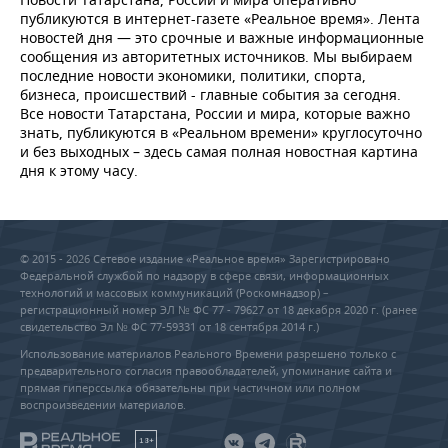
публикуются в интернет-газете «Реальное время». Лента
новостей дня — это срочные и важные информационные
сообщения из авторитетных источников. Мы выбираем
последние новости экономики, политики, спорта,
бизнеса, происшествий - главные события за сегодня.
Все новости Татарстана, России и мира, которые важно
знать, публикуются в «Реальном времени» круглосуточно
и без выходных – здесь самая полная новостная картина
дня к этому часу.
© 2015 - 2026 Сетевое издание «Реальное время» Зарегистрировано
Федеральной службой по надзору в сфере связи, информационных
технологий и массовых коммуникаций (Роскомнадзор) –
регистрационный номер ЭЛ № ФС 77 - 79627 от 18 декабря 2020 г. (ранее
свидетельство Эл № ФС 77-59331 от 18 сентября 2014 г.)
Использование материалов Реального Времени разрешено только с
предварительного согласия правообладателей, упоминание сайта и
прямая гиперссылка обязательны при частичном или полном
воспроизведении материалов.
18+