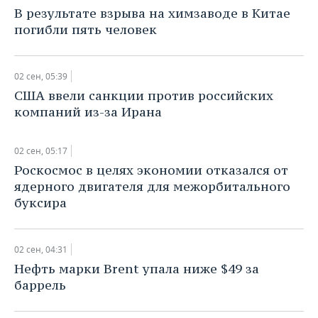
НЕФТЕХИМИЯ
В результате взрыва на химзаводе в Китае
РОЗНИЧНАЯ ТОРГОВЛЯ
НОВОСТИ ТЕХНОЛОГИЙ
МЕРОПРИЯТИЯ
погибли пять человек
НЕФТЬ
ТРАНСПОРТ
IT
НОВОСТИ МЕРОПРИЯТИЙ
СПОРТ
ОПК
02 сен, 05:39
УСЛУГИ
МЕДИА
ВЫЕЗДНАЯ РЕДАКЦИЯ
НОВОСТИ СПОРТА
ОБЩЕСТВО
США ввели санкции против российских
ЭНЕРГЕТИКА
компаний из-за Ирана
ТЕЛЕКОММУНИКАЦИИ
БИЗНЕС-БРАНЧИ
ФУТБОЛ
НОВОСТИ ОБЩЕСТВА
ФОТОГАЛЕРЕЯ
02 сен, 05:17
ONLINE-КОНФЕРЕНЦИИ
ХОККЕЙ
ВЛАСТЬ
СЮЖЕТЫ
Роскосмос в целях экономии отказался от
ядерного двигателя для межорбитального
ОТКРЫТАЯ ЛЕКЦИЯ
БАСКЕТБОЛ
ИНФРАСТРУКТУРА
СПРАВОЧНИК
буксира
ВОЛЕЙБОЛ
ИСТОРИЯ
СПИСОК ПЕРСОН
ПОЛНАЯ ВЕРСИЯ
02 сен, 04:31
КИБЕРСПОРТ
КУЛЬТУРА
СПИСОК КОМПАНИЙ
Нефть марки Brent упала ниже $49 за
баррель
ФИГУРНОЕ КАТАНИЕ
МЕДИЦИНА