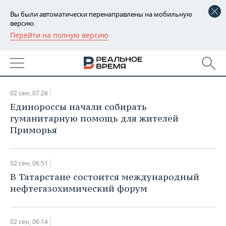
Вы были автоматически перенаправлены на мобильную
версию.
Перейти на полную версию
РЕГИОНЫ
НОВОСТИ
БАШКОРТОСТАН
НОВОСТИ
02.09.2015
ТАТАРСТАН
АНАЛИТИКА
02 сен, 07:26
УДМУРТИЯ
НОВОСТИ АНАЛИТИКИ
ЭКОНОМИКА
Единороссы начали собирать
гуманитарную помощь для жителей
ДЕКЛАРАЦИИ О ДОХОДАХ
НОВОСТИ ЭКОНОМИКИ
ПРОМЫШЛЕННОСТЬ
Приморья
КОРОЛИ ГОСЗАКАЗА ПФО
ФИНАНСЫ
НОВОСТИ
НЕДВИЖИМОСТЬ
ПРОМЫШЛЕННОСТИ
02 сен, 06:51
ВУЗЫ ТАТАРСТАНА
БАНКИ
НОВОСТИ НЕДВИЖИМОСТИ
АВТО
В Татарстане состоится международный
АГРОПРОМ
нефтегазохимический форум
КОМУ ПРИНАДЛЕЖАТ
БЮДЖЕТ
НОВОСТИ АВТО
БИЗНЕС
ТОРГОВЫЕ ЦЕНТРЫ
МАШИНОСТРОЕНИЕ
ТАТАРСТАНА
ИНВЕСТИЦИИ
НОВОСТИ БИЗНЕСА
ТЕХНОЛОГИИ
02 сен, 06:14