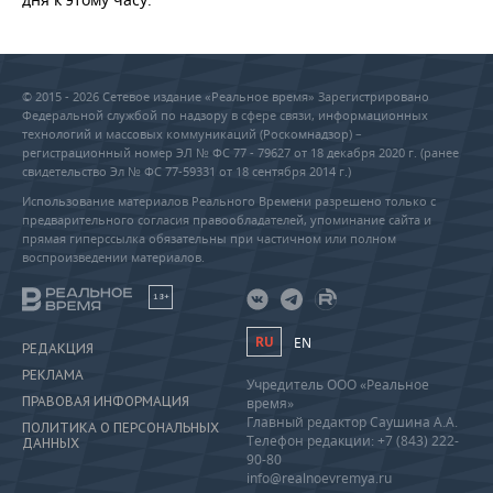
© 2015 - 2026 Сетевое издание «Реальное время» Зарегистрировано
Федеральной службой по надзору в сфере связи, информационных
технологий и массовых коммуникаций (Роскомнадзор) –
регистрационный номер ЭЛ № ФС 77 - 79627 от 18 декабря 2020 г. (ранее
свидетельство Эл № ФС 77-59331 от 18 сентября 2014 г.)
Использование материалов Реального Времени разрешено только с
предварительного согласия правообладателей, упоминание сайта и
прямая гиперссылка обязательны при частичном или полном
воспроизведении материалов.
18+
RU
EN
РЕДАКЦИЯ
РЕКЛАМА
Учредитель ООО «Реальное
ПРАВОВАЯ ИНФОРМАЦИЯ
время»
Главный редактор Саушина А.А.
ПОЛИТИКА О ПЕРСОНАЛЬНЫХ
Телефон редакции: +7 (843) 222-
ДАННЫХ
90-80
info@realnoevremya.ru