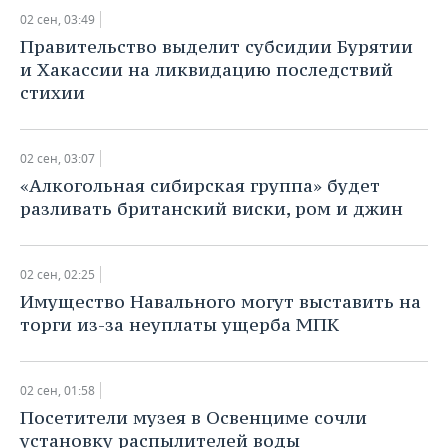
ВОДНЫЕ ВИДЫ СПОРТА
ОБРАЗОВАНИЕ
02 сен, 03:49
Правительство выделит субсидии Бурятии
ХОККЕЙ С МЯЧОМ
ПРОИСШЕСТВИЯ
и Хакассии на ликвидацию последствий
стихии
02 сен, 03:07
«Алкогольная сибирская группа» будет
разливать британский виски, ром и джин
02 сен, 02:25
Имущество Навального могут выставить на
торги из-за неуплаты ущерба МПК
02 сен, 01:58
Посетители музея в Освенциме сочли
установку распылителей воды