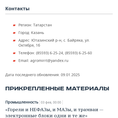
НЕФТЕХИМИЯ
Контакты
РОЗНИЧНАЯ ТОРГОВЛЯ
НОВОСТИ ТЕХНОЛОГИЙ
МЕРОПРИЯТИЯ
НЕФТЬ
ТРАНСПОРТ
IT
НОВОСТИ МЕРОПРИЯТИЙ
СПОРТ
Регион: Татарстан
ОПК
Город: Казань
УСЛУГИ
МЕДИА
ВЫЕЗДНАЯ РЕДАКЦИЯ
НОВОСТИ СПОРТА
ОБЩЕСТВО
ЭНЕРГЕТИКА
Адрес: Ютазинский р-н, с. Байряка, ул.
Октября, 1б
ТЕЛЕКОММУНИКАЦИИ
БИЗНЕС-БРАНЧИ
ФУТБОЛ
НОВОСТИ ОБЩЕСТВА
ФОТОГАЛЕРЕЯ
Телефон: (85593) 6-25-24, (85593) 6-25-60
ONLINE-КОНФЕРЕНЦИИ
ХОККЕЙ
ВЛАСТЬ
СЮЖЕТЫ
Email: agromirrt@yandex.ru
ОТКРЫТАЯ ЛЕКЦИЯ
БАСКЕТБОЛ
ИНФРАСТРУКТУРА
СПРАВОЧНИК
Дата последнего обновления:
09.01.2025
ВОЛЕЙБОЛ
ИСТОРИЯ
СПИСОК ПЕРСОН
ПОЛНАЯ ВЕРСИЯ
ПРИКРЕПЛЕННЫЕ МАТЕРИАЛЫ
КИБЕРСПОРТ
КУЛЬТУРА
СПИСОК КОМПАНИЙ
Промышленность
03 фев, 00:00
ФИГУРНОЕ КАТАНИЕ
МЕДИЦИНА
«Горели и НЕФАЗы, и МАЗы, и трамваи —
электронные блоки одни и те же»