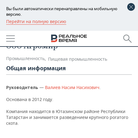
Вы были автоматически перенаправлены на мобильную
версию.
Перейти на полную версию
РЕГИОНЫ
Список компаний
БАШКОРТОСТАН
НОВОСТИ
ООО Агромир
ТАТАРСТАН
АНАЛИТИКА
Промышленность
,
Пищевая промышленность
УДМУРТИЯ
НОВОСТИ АНАЛИТИКИ
ЭКОНОМИКА
Общая информация
ДЕКЛАРАЦИИ О ДОХОДАХ
НОВОСТИ ЭКОНОМИКИ
ПРОМЫШЛЕННОСТЬ
—
Валиев Насим Насихович
.
Руководитель
КОРОЛИ ГОСЗАКАЗА ПФО
ФИНАНСЫ
НОВОСТИ
НЕДВИЖИМОСТЬ
ПРОМЫШЛЕННОСТИ
Основана в 2012 году.
ВУЗЫ ТАТАРСТАНА
БАНКИ
НОВОСТИ НЕДВИЖИМОСТИ
АВТО
Компания находится в Ютазинском районе Республики
АГРОПРОМ
Татарстан и занимается разведением крупного рогатого
КОМУ ПРИНАДЛЕЖАТ
БЮДЖЕТ
НОВОСТИ АВТО
БИЗНЕС
скота.
ТОРГОВЫЕ ЦЕНТРЫ
МАШИНОСТРОЕНИЕ
ТАТАРСТАНА
ИНВЕСТИЦИИ
НОВОСТИ БИЗНЕСА
ТЕХНОЛОГИИ