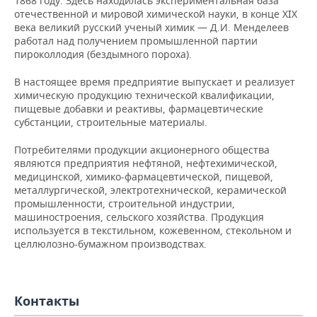
1868 году. Здесь находилась экспериментальная база
НЕФТЕХИМИЯ
отечественной и мировой химической науки, в конце XIX
РОЗНИЧНАЯ ТОРГОВЛЯ
НОВОСТИ ТЕХНОЛОГИЙ
МЕРОПРИЯТИЯ
века великий русский ученый химик — Д.И. Менделеев
НЕФТЬ
работал над получением промышленной партии
пироколлодия (бездымного пороха).
ТРАНСПОРТ
IT
НОВОСТИ МЕРОПРИЯТИЙ
СПОРТ
ОПК
В настоящее время предприятие выпускает и реализует
УСЛУГИ
МЕДИА
ВЫЕЗДНАЯ РЕДАКЦИЯ
НОВОСТИ СПОРТА
ОБЩЕСТВО
химическую продукцию технической квалификации,
ЭНЕРГЕТИКА
пищевые добавки и реактивы, фармацевтические
субстанции, строительные материалы.
ТЕЛЕКОММУНИКАЦИИ
БИЗНЕС-БРАНЧИ
ФУТБОЛ
НОВОСТИ ОБЩЕСТВА
ФОТОГАЛЕРЕЯ
Потребителями продукции акционерного общества
ONLINE-КОНФЕРЕНЦИИ
ХОККЕЙ
ВЛАСТЬ
СЮЖЕТЫ
являются предприятия нефтяной, нефтехимической,
медицинской, химико-фармацевтической, пищевой,
ОТКРЫТАЯ ЛЕКЦИЯ
БАСКЕТБОЛ
ИНФРАСТРУКТУРА
СПРАВОЧНИК
металлургической, электротехнической, керамической
промышленности, строительной индустрии,
машиностроения, сельского хозяйства. Продукция
ВОЛЕЙБОЛ
ИСТОРИЯ
СПИСОК ПЕРСОН
ПОЛНАЯ ВЕРСИЯ
используется в текстильном, кожевенном, стекольном и
целлюлозно-бумажном производствах.
КИБЕРСПОРТ
КУЛЬТУРА
СПИСОК КОМПАНИЙ
ФИГУРНОЕ КАТАНИЕ
МЕДИЦИНА
Контакты