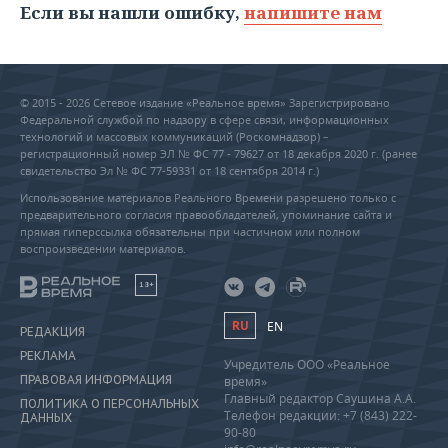
Если вы нашли ошибку,
напишите нам
© 2015 - 2026 Сетевое издание «Реальное время» Зарегистрировано
Федеральной службой по надзору в сфере связи, информационных
технологий и массовых коммуникаций (Роскомнадзор) –
регистрационный номер ЭЛ № ФС 77 - 79627 от 18 декабря 2020 г. (ранее
свидетельство Эл № ФС 77-59331 от 18 сентября 2014 г.)
Использование материалов Реального Времени разрешено только с
предварительного согласия правообладателей, упоминание сайта и
прямая гиперссылка обязательны при частичном или полном
воспроизведении материалов.
18+
RU
EN
РЕДАКЦИЯ
РЕКЛАМА
Учредитель ООО «Реальное
ПРАВОВАЯ ИНФОРМАЦИЯ
время»
Главный редактор Саушина А.А.
ПОЛИТИКА О ПЕРСОНАЛЬНЫХ
Телефон редакции: +7 (843) 222-
ДАННЫХ
90-80