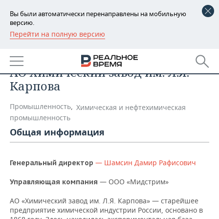
Вы были автоматически перенаправлены на мобильную
версию.
Перейти на полную версию
РЕГИОНЫ
Список компаний
БАШКОРТОСТАН
НОВОСТИ
АО Химический завод им. Л.Я.
ТАТАРСТАН
АНАЛИТИКА
Карпова
УДМУРТИЯ
НОВОСТИ АНАЛИТИКИ
ЭКОНОМИКА
Промышленность
,
Химическая и нефтехимическая
промышленность
ДЕКЛАРАЦИИ О ДОХОДАХ
НОВОСТИ ЭКОНОМИКИ
ПРОМЫШЛЕННОСТЬ
Общая информация
КОРОЛИ ГОСЗАКАЗА ПФО
ФИНАНСЫ
НОВОСТИ
НЕДВИЖИМОСТЬ
ПРОМЫШЛЕННОСТИ
— Шамсин Дамир Рафисович
Генеральный директор
ВУЗЫ ТАТАРСТАНА
БАНКИ
НОВОСТИ НЕДВИЖИМОСТИ
АВТО
АГРОПРОМ
— ООО «Мидстрим»
Управляющая компания
КОМУ ПРИНАДЛЕЖАТ
БЮДЖЕТ
НОВОСТИ АВТО
БИЗНЕС
ТОРГОВЫЕ ЦЕНТРЫ
МАШИНОСТРОЕНИЕ
АО «Химический завод им. Л.Я. Карпова» — старейшее
ТАТАРСТАНА
предприятие химической индустрии России, основано в
ИНВЕСТИЦИИ
НОВОСТИ БИЗНЕСА
ТЕХНОЛОГИИ