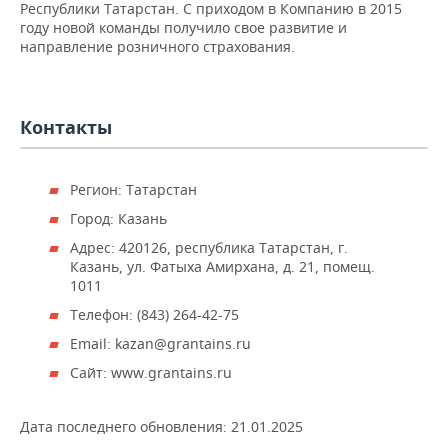
НЕФТЕХИМИЯ
Республики Татарстан. С приходом в Компанию в 2015
году новой команды получило свое развитие и
РОЗНИЧНАЯ ТОРГОВЛЯ
НОВОСТИ ТЕХНОЛОГИЙ
МЕРОПРИЯТИЯ
направление розничного страхования.
НЕФТЬ
ТРАНСПОРТ
IT
НОВОСТИ МЕРОПРИЯТИЙ
СПОРТ
ОПК
Контакты
УСЛУГИ
МЕДИА
ВЫЕЗДНАЯ РЕДАКЦИЯ
НОВОСТИ СПОРТА
ОБЩЕСТВО
ЭНЕРГЕТИКА
ТЕЛЕКОММУНИКАЦИИ
БИЗНЕС-БРАНЧИ
ФУТБОЛ
НОВОСТИ ОБЩЕСТВА
ФОТОГАЛЕРЕЯ
Регион: Татарстан
Город: Казань
ONLINE-КОНФЕРЕНЦИИ
ХОККЕЙ
ВЛАСТЬ
СЮЖЕТЫ
Адрес: 420126, республика Татарстан, г.
Казань, ул. Фатыха Амирхана, д. 21, помещ.
ОТКРЫТАЯ ЛЕКЦИЯ
БАСКЕТБОЛ
ИНФРАСТРУКТУРА
СПРАВОЧНИК
1011
ВОЛЕЙБОЛ
ИСТОРИЯ
СПИСОК ПЕРСОН
ПОЛНАЯ ВЕРСИЯ
Телефон: (843) 264-42-75
Email: kazan@grantains.ru
КИБЕРСПОРТ
КУЛЬТУРА
СПИСОК КОМПАНИЙ
Сайт: www.grantains.ru
ФИГУРНОЕ КАТАНИЕ
МЕДИЦИНА
Дата последнего обновления:
21.01.2025