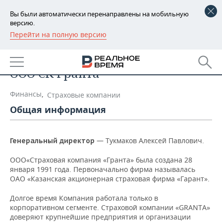
Вы были автоматически перенаправлены на мобильную
версию.
Перейти на полную версию
РЕГИОНЫ
Список компаний
БАШКОРТОСТАН
НОВОСТИ
ООО СК Гранта
ТАТАРСТАН
АНАЛИТИКА
Финансы
,
Страховые компании
УДМУРТИЯ
НОВОСТИ АНАЛИТИКИ
ЭКОНОМИКА
Общая информация
ДЕКЛАРАЦИИ О ДОХОДАХ
НОВОСТИ ЭКОНОМИКИ
ПРОМЫШЛЕННОСТЬ
— Тукмаков Алексей Павлович.
Генеральный директор
КОРОЛИ ГОСЗАКАЗА ПФО
ФИНАНСЫ
НОВОСТИ
НЕДВИЖИМОСТЬ
ПРОМЫШЛЕННОСТИ
ООО«Страховая компания «Гранта» была создана 28
января 1991 года. Первоначально фирма называлась
ВУЗЫ ТАТАРСТАНА
БАНКИ
НОВОСТИ НЕДВИЖИМОСТИ
АВТО
ОАО «Казанская акционерная страховая фирма «Гарант».
АГРОПРОМ
КОМУ ПРИНАДЛЕЖАТ
БЮДЖЕТ
НОВОСТИ АВТО
БИЗНЕС
Долгое время Компания работала только в
ТОРГОВЫЕ ЦЕНТРЫ
МАШИНОСТРОЕНИЕ
корпоративном сегменте. Страховой компании «GRANTA»
ТАТАРСТАНА
доверяют крупнейшие предприятия и организации
ИНВЕСТИЦИИ
НОВОСТИ БИЗНЕСА
ТЕХНОЛОГИИ