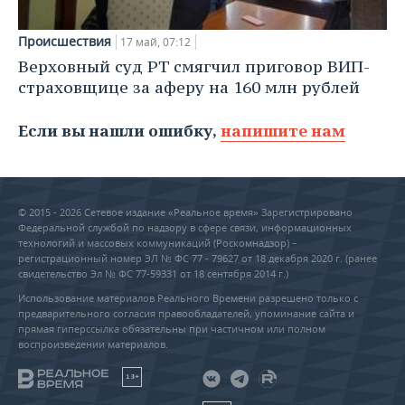
Происшествия
17 май, 07:12
Верховный суд РТ смягчил приговор ВИП-
страховщице за аферу на 160 млн рублей
Если вы нашли ошибку,
напишите нам
© 2015 - 2026 Сетевое издание «Реальное время» Зарегистрировано
Федеральной службой по надзору в сфере связи, информационных
технологий и массовых коммуникаций (Роскомнадзор) –
регистрационный номер ЭЛ № ФС 77 - 79627 от 18 декабря 2020 г. (ранее
свидетельство Эл № ФС 77-59331 от 18 сентября 2014 г.)
Использование материалов Реального Времени разрешено только с
предварительного согласия правообладателей, упоминание сайта и
прямая гиперссылка обязательны при частичном или полном
воспроизведении материалов.
18+