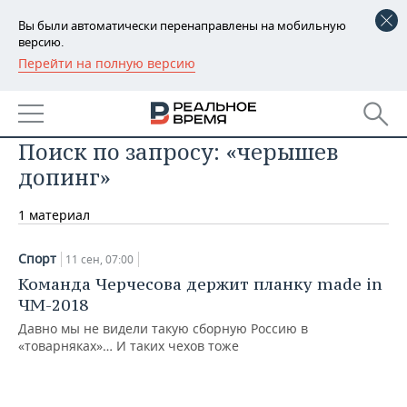
Вы были автоматически перенаправлены на мобильную
версию.
Перейти на полную версию
РЕГИОНЫ
БАШКОРТОСТАН
НОВОСТИ
Поиск по запросу: «черышев
ТАТАРСТАН
АНАЛИТИКА
допинг»
УДМУРТИЯ
НОВОСТИ АНАЛИТИКИ
ЭКОНОМИКА
1 материал
ДЕКЛАРАЦИИ О ДОХОДАХ
НОВОСТИ ЭКОНОМИКИ
ПРОМЫШЛЕННОСТЬ
Спорт
11 сен, 07:00
КОРОЛИ ГОСЗАКАЗА ПФО
ФИНАНСЫ
НОВОСТИ
НЕДВИЖИМОСТЬ
Команда Черчесова держит планку made in
ПРОМЫШЛЕННОСТИ
ЧМ-2018
ВУЗЫ ТАТАРСТАНА
БАНКИ
НОВОСТИ НЕДВИЖИМОСТИ
АВТО
Давно мы не видели такую сборную Россию в
АГРОПРОМ
«товарняках»… И таких чехов тоже
КОМУ ПРИНАДЛЕЖАТ
БЮДЖЕТ
НОВОСТИ АВТО
БИЗНЕС
ТОРГОВЫЕ ЦЕНТРЫ
МАШИНОСТРОЕНИЕ
ТАТАРСТАНА
ИНВЕСТИЦИИ
НОВОСТИ БИЗНЕСА
ТЕХНОЛОГИИ