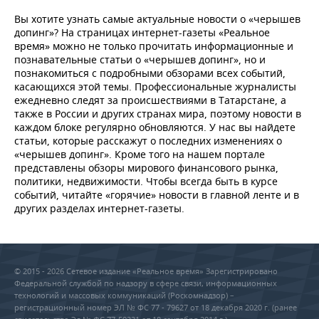
НЕФТЕХИМИЯ
Вы хотите узнать самые актуальные новости о «черышев
РОЗНИЧНАЯ ТОРГОВЛЯ
НОВОСТИ ТЕХНОЛОГИЙ
МЕРОПРИЯТИЯ
допинг»? На страницах интернет-газеты «Реальное
НЕФТЬ
время» можно не только прочитать информационные и
ТРАНСПОРТ
IT
НОВОСТИ МЕРОПРИЯТИЙ
СПОРТ
познавательные статьи о «черышев допинг», но и
ОПК
познакомиться с подробными обзорами всех событий,
касающихся этой темы. Профессиональные журналисты
УСЛУГИ
МЕДИА
ВЫЕЗДНАЯ РЕДАКЦИЯ
НОВОСТИ СПОРТА
ОБЩЕСТВО
ежедневно следят за происшествиями в Татарстане, а
ЭНЕРГЕТИКА
также в России и других странах мира, поэтому новости в
ТЕЛЕКОММУНИКАЦИИ
БИЗНЕС-БРАНЧИ
ФУТБОЛ
НОВОСТИ ОБЩЕСТВА
ФОТОГАЛЕРЕЯ
каждом блоке регулярно обновляются. У нас вы найдете
статьи, которые расскажут о последних изменениях о
«черышев допинг». Кроме того на нашем портале
ONLINE-КОНФЕРЕНЦИИ
ХОККЕЙ
ВЛАСТЬ
СЮЖЕТЫ
представлены обзоры мирового финансового рынка,
политики, недвижимости. Чтобы всегда быть в курсе
ОТКРЫТАЯ ЛЕКЦИЯ
БАСКЕТБОЛ
ИНФРАСТРУКТУРА
СПРАВОЧНИК
событий, читайте «горячие» новости в главной ленте и в
других разделах интернет-газеты.
ВОЛЕЙБОЛ
ИСТОРИЯ
СПИСОК ПЕРСОН
ПОЛНАЯ ВЕРСИЯ
КИБЕРСПОРТ
КУЛЬТУРА
СПИСОК КОМПАНИЙ
© 2015 - 2026 Сетевое издание «Реальное время» Зарегистрировано
Федеральной службой по надзору в сфере связи, информационных
ФИГУРНОЕ КАТАНИЕ
МЕДИЦИНА
технологий и массовых коммуникаций (Роскомнадзор) –
регистрационный номер ЭЛ № ФС 77 - 79627 от 18 декабря 2020 г. (ранее