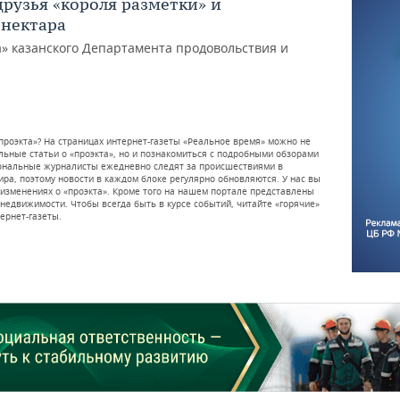
друзья «короля разметки» и
нектара
а» казанского Департамента продовольствия и
проэкта»? На страницах интернет-газеты «Реальное время» можно не
ьные статьи о «проэкта», но и познакомиться с подробными обзорами
иональные журналисты ежедневно следят за происшествиями в
мира, поэтому новости в каждом блоке регулярно обновляются. У нас вы
 изменениях о «проэкта». Кроме того на нашем портале представлены
недвижимости. Чтобы всегда быть в курсе событий, читайте «горячие»
тернет-газеты.