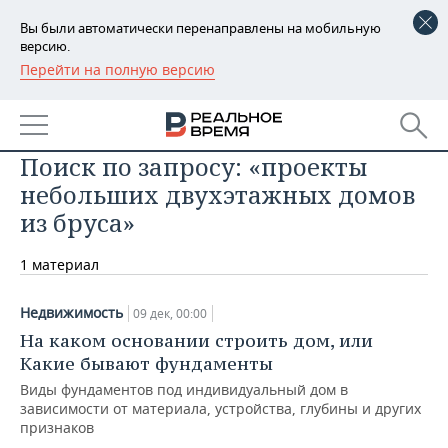
Вы были автоматически перенаправлены на мобильную
версию.
Перейти на полную версию
РЕГИОНЫ
БАШКОРТОСТАН
НОВОСТИ
Поиск по запросу: «проекты
ТАТАРСТАН
АНАЛИТИКА
небольших двухэтажных домов
УДМУРТИЯ
НОВОСТИ АНАЛИТИКИ
ЭКОНОМИКА
из бруса»
ДЕКЛАРАЦИИ О ДОХОДАХ
НОВОСТИ ЭКОНОМИКИ
ПРОМЫШЛЕННОСТЬ
1 материал
КОРОЛИ ГОСЗАКАЗА ПФО
ФИНАНСЫ
НОВОСТИ
НЕДВИЖИМОСТЬ
Недвижимость
09 дек, 00:00
ПРОМЫШЛЕННОСТИ
На каком основании строить дом, или
ВУЗЫ ТАТАРСТАНА
БАНКИ
НОВОСТИ НЕДВИЖИМОСТИ
АВТО
Какие бывают фундаменты
АГРОПРОМ
Виды фундаментов под индивидуальный дом в
КОМУ ПРИНАДЛЕЖАТ
БЮДЖЕТ
НОВОСТИ АВТО
БИЗНЕС
ТОРГОВЫЕ ЦЕНТРЫ
МАШИНОСТРОЕНИЕ
зависимости от материала, устройства, глубины и других
ТАТАРСТАНА
признаков
ИНВЕСТИЦИИ
НОВОСТИ БИЗНЕСА
ТЕХНОЛОГИИ