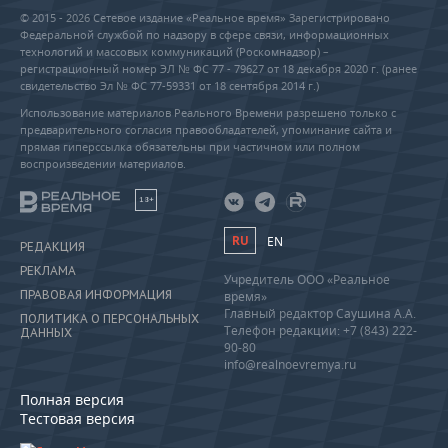
ВОДНЫЕ ВИДЫ СПОРТА
ОБРАЗОВАНИЕ
© 2015 - 2026 Сетевое издание «Реальное время» Зарегистрировано
Федеральной службой по надзору в сфере связи, информационных
ХОККЕЙ С МЯЧОМ
ПРОИСШЕСТВИЯ
технологий и массовых коммуникаций (Роскомнадзор) –
регистрационный номер ЭЛ № ФС 77 - 79627 от 18 декабря 2020 г. (ранее
свидетельство Эл № ФС 77-59331 от 18 сентября 2014 г.)
Использование материалов Реального Времени разрешено только с
предварительного согласия правообладателей, упоминание сайта и
прямая гиперссылка обязательны при частичном или полном
воспроизведении материалов.
18+
RU
EN
РЕДАКЦИЯ
РЕКЛАМА
Учредитель ООО «Реальное
ПРАВОВАЯ ИНФОРМАЦИЯ
время»
Главный редактор Саушина А.А.
ПОЛИТИКА О ПЕРСОНАЛЬНЫХ
Телефон редакции: +7 (843) 222-
ДАННЫХ
90-80
info@realnoevremya.ru
Полная версия
Тестовая версия