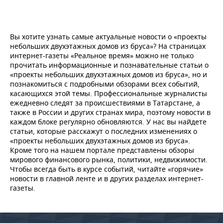
НЕФТЕХИМИЯ
РОЗНИЧНАЯ ТОРГОВЛЯ
НОВОСТИ ТЕХНОЛОГИЙ
МЕРОПРИЯТИЯ
НЕФТЬ
Вы хотите узнать самые актуальные новости о «проекты
ТРАНСПОРТ
IT
НОВОСТИ МЕРОПРИЯТИЙ
СПОРТ
небольших двухэтажных домов из бруса»? На страницах
ОПК
интернет-газеты «Реальное время» можно не только
УСЛУГИ
МЕДИА
ВЫЕЗДНАЯ РЕДАКЦИЯ
НОВОСТИ СПОРТА
ОБЩЕСТВО
прочитать информационные и познавательные статьи о
ЭНЕРГЕТИКА
«проекты небольших двухэтажных домов из бруса», но и
познакомиться с подробными обзорами всех событий,
ТЕЛЕКОММУНИКАЦИИ
БИЗНЕС-БРАНЧИ
ФУТБОЛ
НОВОСТИ ОБЩЕСТВА
ФОТОГАЛЕРЕЯ
касающихся этой темы. Профессиональные журналисты
ежедневно следят за происшествиями в Татарстане, а
ONLINE-КОНФЕРЕНЦИИ
ХОККЕЙ
ВЛАСТЬ
СЮЖЕТЫ
также в России и других странах мира, поэтому новости в
каждом блоке регулярно обновляются. У нас вы найдете
статьи, которые расскажут о последних изменениях о
ОТКРЫТАЯ ЛЕКЦИЯ
БАСКЕТБОЛ
ИНФРАСТРУКТУРА
СПРАВОЧНИК
«проекты небольших двухэтажных домов из бруса».
Кроме того на нашем портале представлены обзоры
ВОЛЕЙБОЛ
ИСТОРИЯ
СПИСОК ПЕРСОН
ПОЛНАЯ ВЕРСИЯ
мирового финансового рынка, политики, недвижимости.
Чтобы всегда быть в курсе событий, читайте «горячие»
новости в главной ленте и в других разделах интернет-
КИБЕРСПОРТ
КУЛЬТУРА
СПИСОК КОМПАНИЙ
газеты.
ФИГУРНОЕ КАТАНИЕ
МЕДИЦИНА