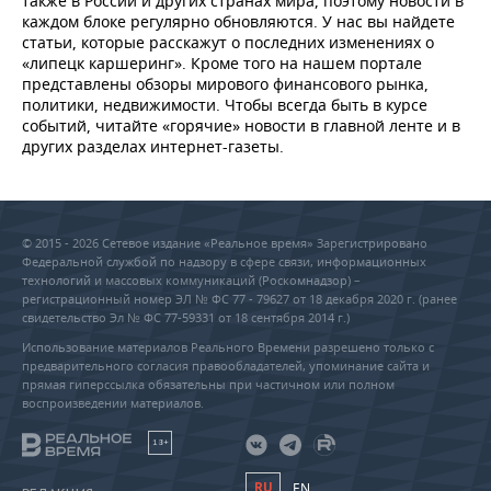
также в России и других странах мира, поэтому новости в
ВОДНЫЕ ВИДЫ СПОРТА
ОБРАЗОВАНИЕ
каждом блоке регулярно обновляются. У нас вы найдете
статьи, которые расскажут о последних изменениях о
ХОККЕЙ С МЯЧОМ
ПРОИСШЕСТВИЯ
«липецк каршеринг». Кроме того на нашем портале
представлены обзоры мирового финансового рынка,
политики, недвижимости. Чтобы всегда быть в курсе
событий, читайте «горячие» новости в главной ленте и в
других разделах интернет-газеты.
© 2015 - 2026 Сетевое издание «Реальное время» Зарегистрировано
Федеральной службой по надзору в сфере связи, информационных
технологий и массовых коммуникаций (Роскомнадзор) –
регистрационный номер ЭЛ № ФС 77 - 79627 от 18 декабря 2020 г. (ранее
свидетельство Эл № ФС 77-59331 от 18 сентября 2014 г.)
Использование материалов Реального Времени разрешено только с
предварительного согласия правообладателей, упоминание сайта и
прямая гиперссылка обязательны при частичном или полном
воспроизведении материалов.
18+
RU
EN