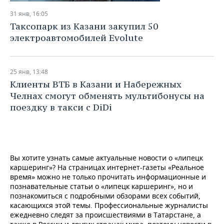
НЕФТЕХИМИЯ
31 янв, 16:05
РОЗНИЧНАЯ ТОРГОВЛЯ
НОВОСТИ ТЕХНОЛОГИЙ
МЕРОПРИЯТИЯ
Таксопарк из Казани закупил 50
НЕФТЬ
электроавтомобилей Evolute
ТРАНСПОРТ
IT
НОВОСТИ МЕРОПРИЯТИЙ
СПОРТ
ОПК
УСЛУГИ
МЕДИА
ВЫЕЗДНАЯ РЕДАКЦИЯ
НОВОСТИ СПОРТА
ОБЩЕСТВО
ЭНЕРГЕТИКА
25 янв, 13:48
Клиенты ВТБ в Казани и Набережных
ТЕЛЕКОММУНИКАЦИИ
БИЗНЕС-БРАНЧИ
ФУТБОЛ
НОВОСТИ ОБЩЕСТВА
ФОТОГАЛЕРЕЯ
Челнах смогут обменять мультибонусы на
поездку в такси с DiDi
ONLINE-КОНФЕРЕНЦИИ
ХОККЕЙ
ВЛАСТЬ
СЮЖЕТЫ
ОТКРЫТАЯ ЛЕКЦИЯ
БАСКЕТБОЛ
ИНФРАСТРУКТУРА
СПРАВОЧНИК
ВОЛЕЙБОЛ
ИСТОРИЯ
СПИСОК ПЕРСОН
ПОЛНАЯ ВЕРСИЯ
Вы хотите узнать самые актуальные новости о «липецк
каршеринг»? На страницах интернет-газеты «Реальное
время» можно не только прочитать информационные и
КИБЕРСПОРТ
КУЛЬТУРА
СПИСОК КОМПАНИЙ
познавательные статьи о «липецк каршеринг», но и
познакомиться с подробными обзорами всех событий,
ФИГУРНОЕ КАТАНИЕ
МЕДИЦИНА
касающихся этой темы. Профессиональные журналисты
ежедневно следят за происшествиями в Татарстане, а