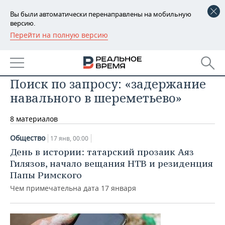
Вы были автоматически перенаправлены на мобильную
версию.
Перейти на полную версию
РЕГИОНЫ
БАШКОРТОСТАН
НОВОСТИ
Поиск по запросу: «задержание
ТАТАРСТАН
АНАЛИТИКА
навального в шереметьево»
УДМУРТИЯ
НОВОСТИ АНАЛИТИКИ
ЭКОНОМИКА
8 материалов
ДЕКЛАРАЦИИ О ДОХОДАХ
НОВОСТИ ЭКОНОМИКИ
ПРОМЫШЛЕННОСТЬ
Общество
17 янв, 00:00
День в истории: татарский прозаик Аяз
КОРОЛИ ГОСЗАКАЗА ПФО
ФИНАНСЫ
НОВОСТИ
НЕДВИЖИМОСТЬ
ПРОМЫШЛЕННОСТИ
Гилязов, начало вещания НТВ и резиденция
Папы Римского
ВУЗЫ ТАТАРСТАНА
БАНКИ
НОВОСТИ НЕДВИЖИМОСТИ
АВТО
АГРОПРОМ
Чем примечательна дата 17 января
КОМУ ПРИНАДЛЕЖАТ
БЮДЖЕТ
НОВОСТИ АВТО
БИЗНЕС
ТОРГОВЫЕ ЦЕНТРЫ
МАШИНОСТРОЕНИЕ
ТАТАРСТАНА
ИНВЕСТИЦИИ
НОВОСТИ БИЗНЕСА
ТЕХНОЛОГИИ