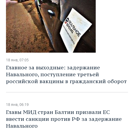
ВОДНЫЕ ВИДЫ СПОРТА
ОБРАЗОВАНИЕ
ХОККЕЙ С МЯЧОМ
ПРОИСШЕСТВИЯ
18 янв, 07:05
Главное за выходные: задержание
Навального, поступление третьей
российской вакцины в гражданский оборот
18 янв, 06:19
Главы МИД стран Балтии призвали ЕС
ввести санкции против РФ за задержание
Навального