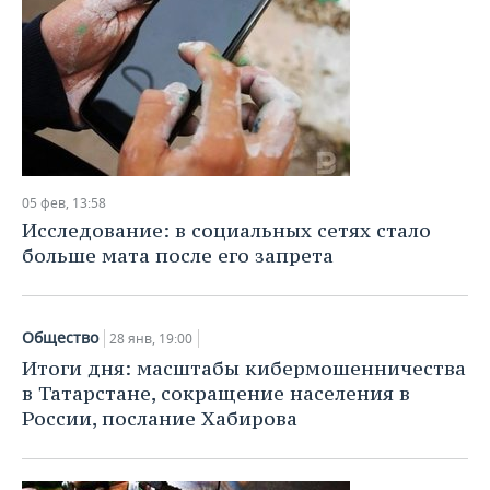
НЕФТЕХИМИЯ
РОЗНИЧНАЯ ТОРГОВЛЯ
НОВОСТИ ТЕХНОЛОГИЙ
МЕРОПРИЯТИЯ
НЕФТЬ
ТРАНСПОРТ
IT
НОВОСТИ МЕРОПРИЯТИЙ
СПОРТ
ОПК
УСЛУГИ
МЕДИА
ВЫЕЗДНАЯ РЕДАКЦИЯ
НОВОСТИ СПОРТА
ОБЩЕСТВО
ЭНЕРГЕТИКА
ТЕЛЕКОММУНИКАЦИИ
БИЗНЕС-БРАНЧИ
ФУТБОЛ
НОВОСТИ ОБЩЕСТВА
ФОТОГАЛЕРЕЯ
05 фев, 13:58
Исследование: в социальных сетях стало
ONLINE-КОНФЕРЕНЦИИ
ХОККЕЙ
ВЛАСТЬ
СЮЖЕТЫ
больше мата после его запрета
ОТКРЫТАЯ ЛЕКЦИЯ
БАСКЕТБОЛ
ИНФРАСТРУКТУРА
СПРАВОЧНИК
Общество
28 янв, 19:00
ВОЛЕЙБОЛ
ИСТОРИЯ
СПИСОК ПЕРСОН
ПОЛНАЯ ВЕРСИЯ
Итоги дня: масштабы кибермошенничества
в Татарстане, сокращение населения в
КИБЕРСПОРТ
КУЛЬТУРА
СПИСОК КОМПАНИЙ
России, послание Хабирова
ФИГУРНОЕ КАТАНИЕ
МЕДИЦИНА