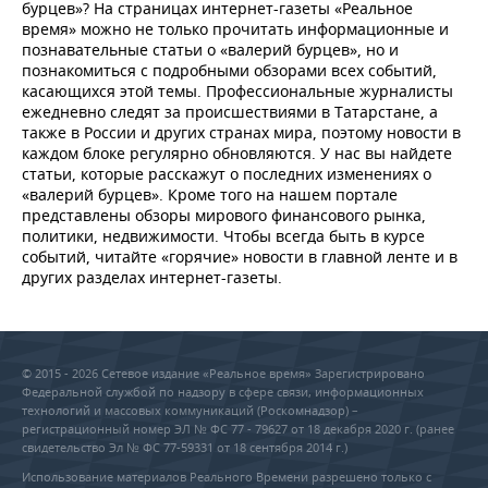
НЕФТЕХИМИЯ
бурцев»? На страницах интернет-газеты «Реальное
время» можно не только прочитать информационные и
РОЗНИЧНАЯ ТОРГОВЛЯ
НОВОСТИ ТЕХНОЛОГИЙ
МЕРОПРИЯТИЯ
познавательные статьи о «валерий бурцев», но и
НЕФТЬ
познакомиться с подробными обзорами всех событий,
ТРАНСПОРТ
IT
НОВОСТИ МЕРОПРИЯТИЙ
СПОРТ
касающихся этой темы. Профессиональные журналисты
ОПК
ежедневно следят за происшествиями в Татарстане, а
также в России и других странах мира, поэтому новости в
УСЛУГИ
МЕДИА
ВЫЕЗДНАЯ РЕДАКЦИЯ
НОВОСТИ СПОРТА
ОБЩЕСТВО
каждом блоке регулярно обновляются. У нас вы найдете
ЭНЕРГЕТИКА
статьи, которые расскажут о последних изменениях о
ТЕЛЕКОММУНИКАЦИИ
БИЗНЕС-БРАНЧИ
ФУТБОЛ
НОВОСТИ ОБЩЕСТВА
ФОТОГАЛЕРЕЯ
«валерий бурцев». Кроме того на нашем портале
представлены обзоры мирового финансового рынка,
политики, недвижимости. Чтобы всегда быть в курсе
ONLINE-КОНФЕРЕНЦИИ
ХОККЕЙ
ВЛАСТЬ
СЮЖЕТЫ
событий, читайте «горячие» новости в главной ленте и в
других разделах интернет-газеты.
ОТКРЫТАЯ ЛЕКЦИЯ
БАСКЕТБОЛ
ИНФРАСТРУКТУРА
СПРАВОЧНИК
ВОЛЕЙБОЛ
ИСТОРИЯ
СПИСОК ПЕРСОН
ПОЛНАЯ ВЕРСИЯ
© 2015 - 2026 Сетевое издание «Реальное время» Зарегистрировано
КИБЕРСПОРТ
КУЛЬТУРА
СПИСОК КОМПАНИЙ
Федеральной службой по надзору в сфере связи, информационных
технологий и массовых коммуникаций (Роскомнадзор) –
регистрационный номер ЭЛ № ФС 77 - 79627 от 18 декабря 2020 г. (ранее
ФИГУРНОЕ КАТАНИЕ
МЕДИЦИНА
свидетельство Эл № ФС 77-59331 от 18 сентября 2014 г.)
Использование материалов Реального Времени разрешено только с