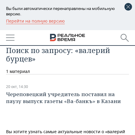
Вы были автоматически перенаправлены на мобильную
версию.
Перейти на полную версию
РЕГИОНЫ
БАШКОРТОСТАН
НОВОСТИ
Поиск по запросу: «валерий
ТАТАРСТАН
АНАЛИТИКА
бурцев»
УДМУРТИЯ
НОВОСТИ АНАЛИТИКИ
ЭКОНОМИКА
1 материал
ДЕКЛАРАЦИИ О ДОХОДАХ
НОВОСТИ ЭКОНОМИКИ
ПРОМЫШЛЕННОСТЬ
20 окт, 14:30
КОРОЛИ ГОСЗАКАЗА ПФО
ФИНАНСЫ
НОВОСТИ
НЕДВИЖИМОСТЬ
Череповецкий учредитель поставил на
ПРОМЫШЛЕННОСТИ
паузу выпуск газеты «Ва-банкъ» в Казани
ВУЗЫ ТАТАРСТАНА
БАНКИ
НОВОСТИ НЕДВИЖИМОСТИ
АВТО
АГРОПРОМ
КОМУ ПРИНАДЛЕЖАТ
БЮДЖЕТ
НОВОСТИ АВТО
БИЗНЕС
ТОРГОВЫЕ ЦЕНТРЫ
МАШИНОСТРОЕНИЕ
ТАТАРСТАНА
Вы хотите узнать самые актуальные новости о «валерий
ИНВЕСТИЦИИ
НОВОСТИ БИЗНЕСА
ТЕХНОЛОГИИ