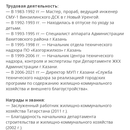
НЕФТЕХИМИЯ
Трудовая деятельность
:
РОЗНИЧНАЯ ТОРГОВЛЯ
НОВОСТИ ТЕХНОЛОГИЙ
МЕРОПРИЯТИЯ
— В
1983-1992 гг.— Мастер, прораб, ведущий инженер
НЕФТЬ
СМУ-1 Винзилинского ДСК в г.Новый Уренгой.
— В 1992-1993 гг. — Находилась в отпуске по уходу за
ТРАНСПОРТ
IT
НОВОСТИ МЕРОПРИЯТИЙ
СПОРТ
детьми.
ОПК
— В 1993-1995 гг.— Специалист аппарата Администрации
УСЛУГИ
МЕДИА
ВЫЕЗДНАЯ РЕДАКЦИЯ
НОВОСТИ СПОРТА
ОБЩЕСТВО
Вахитовского района г.Казань
ЭНЕРГЕТИКА
— В 1995-1998 гг. — Начальник отдела технического
надзора ПО «Казгоржилхоз» г.Казань
ТЕЛЕКОММУНИКАЦИИ
БИЗНЕС-БРАНЧИ
ФУТБОЛ
НОВОСТИ ОБЩЕСТВА
ФОТОГАЛЕРЕЯ
— В 1999-2006 гг. — Начальник Центра технического
надзора, контроля и экспертизы при Департаменте ЖКХ
ONLINE-КОНФЕРЕНЦИИ
ХОККЕЙ
ВЛАСТЬ
СЮЖЕТЫ
Администрации г.Казани.
— В 2006-2021 гг.— Директор МУП г.Казани «Служба
ОТКРЫТАЯ ЛЕКЦИЯ
БАСКЕТБОЛ
ИНФРАСТРУКТУРА
СПРАВОЧНИК
технического надзора за реализацией городских
программ по содержанию жилищно-коммунального
хозяйства и внешнего благоустройства».
ВОЛЕЙБОЛ
ИСТОРИЯ
СПИСОК ПЕРСОН
ПОЛНАЯ ВЕРСИЯ
Награды и звания:
КИБЕРСПОРТ
КУЛЬТУРА
СПИСОК КОМПАНИЙ
— Заслуженный работник жилищно-коммунального
хозяйства Татарстана (2011 г.).
— Благодарность начальника департамента
ФИГУРНОЕ КАТАНИЕ
МЕДИЦИНА
строительства и жилищно-коммунального хозяйства
(2002 г.).