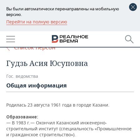
Вы были автоматически перенаправлены на мобильную
версию.
Перейти на полную версию
РЕГИОНЫ
БАШКОРТОСТАН
НОВОСТИ
Список персон
ТАТАРСТАН
АНАЛИТИКА
Гудзь Асия Юсуповна
УДМУРТИЯ
НОВОСТИ АНАЛИТИКИ
ЭКОНОМИКА
Гос. ведомства
ДЕКЛАРАЦИИ О ДОХОДАХ
НОВОСТИ ЭКОНОМИКИ
ПРОМЫШЛЕННОСТЬ
Общая информация
КОРОЛИ ГОСЗАКАЗА ПФО
ФИНАНСЫ
НОВОСТИ
НЕДВИЖИМОСТЬ
ПРОМЫШЛЕННОСТИ
Родилась 23 августа 1961 года в городе Казани.
ВУЗЫ ТАТАРСТАНА
БАНКИ
НОВОСТИ НЕДВИЖИМОСТИ
АВТО
АГРОПРОМ
Образование:
— В 1983 г.— Окончил Казанский инженерно-
КОМУ ПРИНАДЛЕЖАТ
БЮДЖЕТ
НОВОСТИ АВТО
БИЗНЕС
ТОРГОВЫЕ ЦЕНТРЫ
МАШИНОСТРОЕНИЕ
строительный институт (специальность «Промышленное
ТАТАРСТАНА
и гражданское строительство»).
ИНВЕСТИЦИИ
НОВОСТИ БИЗНЕСА
ТЕХНОЛОГИИ