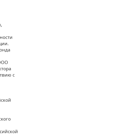
,
сности
ции.
фонда
 ООО
ктора
твию с
йской
ского
ссийской