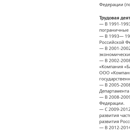
Федерации (п
Трудовая деят
— В 1991-199
пограничные 
— В 1993— 19
Российской Ф
— В 2001-200
экономически
— В 2002-200
«Компания «Б
ООО «Компани
государствен
— В 2005-200
Департамента 
— В 2008-200
Федерации.
— С 2009-201
развития час
развития Рос
— В 2012-201