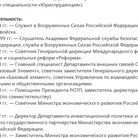
о специальности «Юриспруденция»).
ельность:
3 гг. — Служил в Вооруженных Силах Российской Федерации
войска.
99 гг. — Слушатель Академии Федеральной службы безопа
едерации, служба в Вооруженных Силах Российской Федера
2 гг. — Советник Генеральной дирекции Международного 
х и социальных реформ «Реформа».
8 гг. — Главный специалист Департамента внешних связей
азовый Элемент», советник заместителя Генерального дире
я «Базовый элемент», советник Управления по взаимодейс
ными и общественными организациями.
8 гг. — Помощник Президента РСПП, заместитель директора
(по совместительству).
9 гг. — Советник Министра экономического развития Росси
2 гг. — Директор Департамента инвестиционной политики и
тно-государственного партнерства Министерства экономиче
сийской Федерации.
4 гг. — Заместитель Министра экономического развития Ро