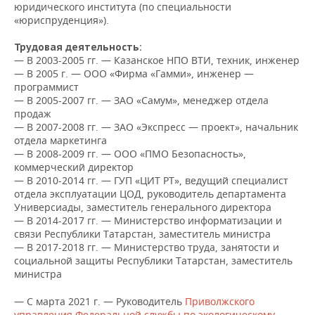
НЕФТЕХИМИЯ
юридического института (по специальности
«юриспруденция»).
РОЗНИЧНАЯ ТОРГОВЛЯ
НОВОСТИ ТЕХНОЛОГИЙ
МЕРОПРИЯТИЯ
НЕФТЬ
Трудовая деятельность:
ТРАНСПОРТ
IT
НОВОСТИ МЕРОПРИЯТИЙ
СПОРТ
— В 2003-2005 гг. — Казанское НПО ВТИ, техник, инженер
ОПК
— В 2005 г. — ООО «Фирма «Гамми», инженер —
программист
УСЛУГИ
МЕДИА
ВЫЕЗДНАЯ РЕДАКЦИЯ
НОВОСТИ СПОРТА
ОБЩЕСТВО
— В 2005-2007 гг. — ЗАО «Самум», менеджер отдела
ЭНЕРГЕТИКА
продаж
ТЕЛЕКОММУНИКАЦИИ
БИЗНЕС-БРАНЧИ
ФУТБОЛ
НОВОСТИ ОБЩЕСТВА
ФОТОГАЛЕРЕЯ
— В 2007-2008 гг. — ЗАО «Экспресс — проект», начальник
отдела маркетинга
— В 2008-2009 гг. — ООО «ПМО Безопасность»,
ONLINE-КОНФЕРЕНЦИИ
ХОККЕЙ
ВЛАСТЬ
СЮЖЕТЫ
коммерческий директор
— В 2010-2014 гг. — ГУП «ЦИТ РТ», ведущий специалист
ОТКРЫТАЯ ЛЕКЦИЯ
БАСКЕТБОЛ
ИНФРАСТРУКТУРА
СПРАВОЧНИК
отдела эксплуатации ЦОД, руководитель департамента
Универсиады, заместитель генерального директора
ВОЛЕЙБОЛ
ИСТОРИЯ
СПИСОК ПЕРСОН
— В 2014-2017 гг. — Министерство информатизации и
ПОЛНАЯ ВЕРСИЯ
связи Республики Татарстан, заместитель министра
— В 2017-2018 гг. — Министерство труда, занятости и
КИБЕРСПОРТ
КУЛЬТУРА
СПИСОК КОМПАНИЙ
социальной защиты Республики Татарстан, заместитель
министра
ФИГУРНОЕ КАТАНИЕ
МЕДИЦИНА
— С марта 2021 г. — Руководитель
Приволжского
управления Федеральной службы по экологическому,