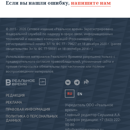
Если вы нашли ошибку,
напишите нам
© 2015 - 2026 Сетевое издание «Реальное время» Зарегистрировано
Федеральной службой по надзору в сфере связи, информационных
технологий и массовых коммуникаций (Роскомнадзор) –
регистрационный номер ЭЛ № ФС 77 - 79627 от 18 декабря 2020 г. (ранее
свидетельство Эл № ФС 77-59331 от 18 сентября 2014 г.)
Использование материалов Реального Времени разрешено только с
предварительного согласия правообладателей, упоминание сайта и
прямая гиперссылка обязательны при частичном или полном
воспроизведении материалов.
18+
RU
EN
РЕДАКЦИЯ
РЕКЛАМА
Учредитель ООО «Реальное
ПРАВОВАЯ ИНФОРМАЦИЯ
время»
Главный редактор Саушина А.А.
ПОЛИТИКА О ПЕРСОНАЛЬНЫХ
Телефон редакции: +7 (843) 222-
ДАННЫХ
90-80
info@realnoevremya.ru