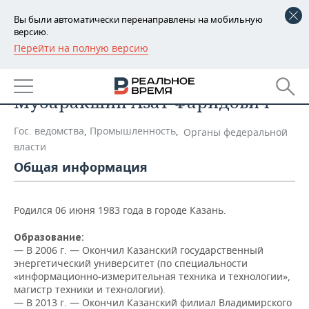
Вы были автоматически перенаправлены на мобильную
версию.
Перейти на полную версию
РЕГИОНЫ
Список персон
БАШКОРТОСТАН
НОВОСТИ
Мубаракшин Азат Фаридович
ТАТАРСТАН
АНАЛИТИКА
Гос. ведомства
,
Промышленность
,
Органы федеральной
УДМУРТИЯ
НОВОСТИ АНАЛИТИКИ
ЭКОНОМИКА
власти
Общая информация
ДЕКЛАРАЦИИ О ДОХОДАХ
НОВОСТИ ЭКОНОМИКИ
ПРОМЫШЛЕННОСТЬ
КОРОЛИ ГОСЗАКАЗА ПФО
ФИНАНСЫ
НОВОСТИ
НЕДВИЖИМОСТЬ
Родился 06 июня 1983 года в городе Казань.
ПРОМЫШЛЕННОСТИ
Образование:
ВУЗЫ ТАТАРСТАНА
БАНКИ
НОВОСТИ НЕДВИЖИМОСТИ
АВТО
АГРОПРОМ
— В 2006 г. — Окончил Казанский государственный
энергетический университет (по специальности
КОМУ ПРИНАДЛЕЖАТ
БЮДЖЕТ
НОВОСТИ АВТО
БИЗНЕС
«информационно-измерительная техника и технологии»,
ТОРГОВЫЕ ЦЕНТРЫ
МАШИНОСТРОЕНИЕ
магистр техники и технологии).
ТАТАРСТАНА
— В 2013 г. — Окончил Казанский филиал Владимирского
ИНВЕСТИЦИИ
НОВОСТИ БИЗНЕСА
ТЕХНОЛОГИИ