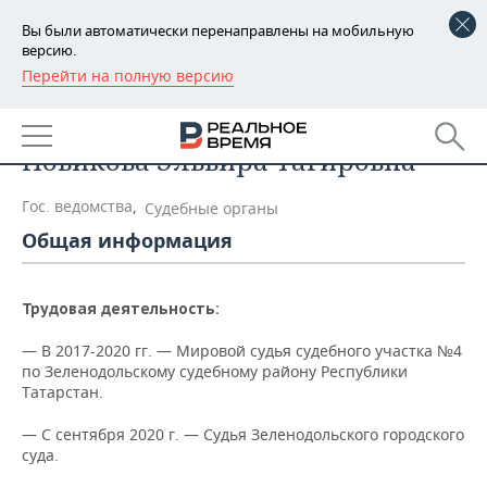
Вы были автоматически перенаправлены на мобильную
версию.
Перейти на полную версию
РЕГИОНЫ
Список персон
БАШКОРТОСТАН
НОВОСТИ
Новикова Эльвира Тагировна
ТАТАРСТАН
АНАЛИТИКА
Гос. ведомства
,
Судебные органы
УДМУРТИЯ
НОВОСТИ АНАЛИТИКИ
ЭКОНОМИКА
Общая информация
ДЕКЛАРАЦИИ О ДОХОДАХ
НОВОСТИ ЭКОНОМИКИ
ПРОМЫШЛЕННОСТЬ
Трудовая деятельность:
КОРОЛИ ГОСЗАКАЗА ПФО
ФИНАНСЫ
НОВОСТИ
НЕДВИЖИМОСТЬ
ПРОМЫШЛЕННОСТИ
— В 2017-2020 гг. — Мировой судья судебного участка №4
по Зеленодольскому судебному району Республики
ВУЗЫ ТАТАРСТАНА
БАНКИ
НОВОСТИ НЕДВИЖИМОСТИ
АВТО
Татарстан.
АГРОПРОМ
КОМУ ПРИНАДЛЕЖАТ
БЮДЖЕТ
НОВОСТИ АВТО
БИЗНЕС
— С сентября 2020 г. — Судья Зеленодольского городского
ТОРГОВЫЕ ЦЕНТРЫ
МАШИНОСТРОЕНИЕ
суда.
ТАТАРСТАНА
ИНВЕСТИЦИИ
НОВОСТИ БИЗНЕСА
ТЕХНОЛОГИИ