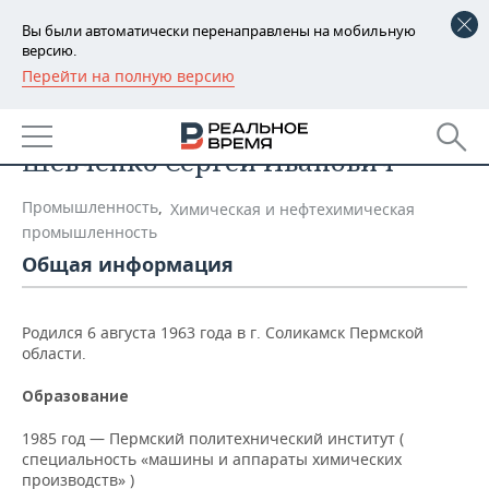
Вы были автоматически перенаправлены на мобильную
версию.
Перейти на полную версию
РЕГИОНЫ
Список персон
БАШКОРТОСТАН
НОВОСТИ
Шевченко Сергей Иванович
ТАТАРСТАН
АНАЛИТИКА
Промышленность
,
Химическая и нефтехимическая
УДМУРТИЯ
НОВОСТИ АНАЛИТИКИ
ЭКОНОМИКА
промышленность
Общая информация
ДЕКЛАРАЦИИ О ДОХОДАХ
НОВОСТИ ЭКОНОМИКИ
ПРОМЫШЛЕННОСТЬ
КОРОЛИ ГОСЗАКАЗА ПФО
ФИНАНСЫ
НОВОСТИ
НЕДВИЖИМОСТЬ
Родился 6 августа 1963 года в г. Соликамск Пермской
ПРОМЫШЛЕННОСТИ
области.
ВУЗЫ ТАТАРСТАНА
БАНКИ
НОВОСТИ НЕДВИЖИМОСТИ
АВТО
АГРОПРОМ
Образование
КОМУ ПРИНАДЛЕЖАТ
БЮДЖЕТ
НОВОСТИ АВТО
БИЗНЕС
1985 год — Пермский политехнический институт (
ТОРГОВЫЕ ЦЕНТРЫ
МАШИНОСТРОЕНИЕ
специальность «машины и аппараты химических
ТАТАРСТАНА
ИНВЕСТИЦИИ
НОВОСТИ БИЗНЕСА
производств» )
ТЕХНОЛОГИИ