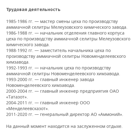
НЕФТЕХИМИЯ
Трудовая деятельность
РОЗНИЧНАЯ ТОРГОВЛЯ
НОВОСТИ ТЕХНОЛОГИЙ
МЕРОПРИЯТИЯ
НЕФТЬ
1985-1986 гг. — мастер смены цеха по производству
ТРАНСПОРТ
IT
НОВОСТИ МЕРОПРИЯТИЙ
СПОРТ
аммиачной селитры Мелеузовского химического завода.
ОПК
1986-1988 гг. — начальник отделения главного корпуса
цеха по производству аммиачной селитры Мелеузовского
УСЛУГИ
МЕДИА
ВЫЕЗДНАЯ РЕДАКЦИЯ
НОВОСТИ СПОРТА
ОБЩЕСТВО
ЭНЕРГЕТИКА
химического завода.
1988-1992 гг. — заместитель начальника цеха по
ТЕЛЕКОММУНИКАЦИИ
БИЗНЕС-БРАНЧИ
ФУТБОЛ
НОВОСТИ ОБЩЕСТВА
ФОТОГАЛЕРЕЯ
производству аммиачной селитры Новоменделеевского
химзавода.
ONLINE-КОНФЕРЕНЦИИ
ХОККЕЙ
ВЛАСТЬ
1992-1993 гг. — начальник цеха по производству
СЮЖЕТЫ
аммиачной селитры Новоменделеевского химзавода.
1993-2000 гг. — главный инженер завода
ОТКРЫТАЯ ЛЕКЦИЯ
БАСКЕТБОЛ
ИНФРАСТРУКТУРА
СПРАВОЧНИК
Новоменделеевского химзавода.
2000-2004 гг. — главный инженер предприятия ОАО
ВОЛЕЙБОЛ
ИСТОРИЯ
СПИСОК ПЕРСОН
ПОЛНАЯ ВЕРСИЯ
«Татазот».
2004-2011 гг. — главный инженер ООО
«Менделеевсказот».
КИБЕРСПОРТ
КУЛЬТУРА
СПИСОК КОМПАНИЙ
2011-2020 гг. — генеральный директор АО «Аммоний».
ФИГУРНОЕ КАТАНИЕ
МЕДИЦИНА
На данный момент находится на заслуженном отдыхе.