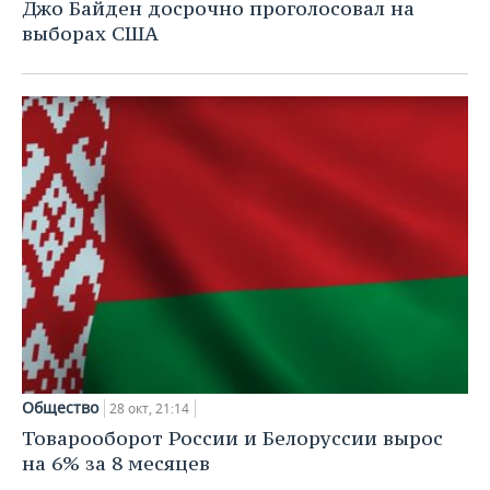
ВОДНЫЕ ВИДЫ СПОРТА
ОБРАЗОВАНИЕ
Джо Байден досрочно проголосовал на
выборах США
ХОККЕЙ С МЯЧОМ
ПРОИСШЕСТВИЯ
Общество
28 окт, 21:14
Товарооборот России и Белоруссии вырос
на 6% за 8 месяцев