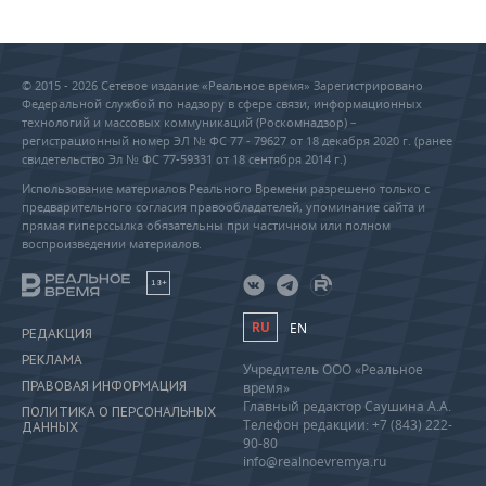
© 2015 - 2026 Сетевое издание «Реальное время» Зарегистрировано
Федеральной службой по надзору в сфере связи, информационных
технологий и массовых коммуникаций (Роскомнадзор) –
регистрационный номер ЭЛ № ФС 77 - 79627 от 18 декабря 2020 г. (ранее
свидетельство Эл № ФС 77-59331 от 18 сентября 2014 г.)
Использование материалов Реального Времени разрешено только с
предварительного согласия правообладателей, упоминание сайта и
прямая гиперссылка обязательны при частичном или полном
воспроизведении материалов.
18+
RU
EN
РЕДАКЦИЯ
РЕКЛАМА
Учредитель ООО «Реальное
ПРАВОВАЯ ИНФОРМАЦИЯ
время»
Главный редактор Саушина А.А.
ПОЛИТИКА О ПЕРСОНАЛЬНЫХ
Телефон редакции: +7 (843) 222-
ДАННЫХ
90-80
info@realnoevremya.ru