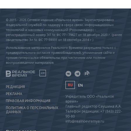
© 2015 - 2026 Сетевое издание «Реальное время» Зарегистрировано
Федеральной службой по надзору в сфере связи, информационных
технологий и массовых коммуникаций (Роскомнадзор) –
регистрационный номер ЭЛ № ФС 77 - 79627 от 18 декабря 2020 г. (ранее
свидетельство Эл № ФС 77-59331 от 18 сентября 2014 г.)
Использование материалов Реального Времени разрешено только с
предварительного согласия правообладателей, упоминание сайта и
прямая гиперссылка обязательны при частичном или полном
воспроизведении материалов.
18+
RU
EN
РЕДАКЦИЯ
РЕКЛАМА
Учредитель ООО «Реальное
ПРАВОВАЯ ИНФОРМАЦИЯ
время»
Главный редактор Саушина А.А.
ПОЛИТИКА О ПЕРСОНАЛЬНЫХ
Телефон редакции: +7 (843) 222-
ДАННЫХ
90-80
info@realnoevremya.ru