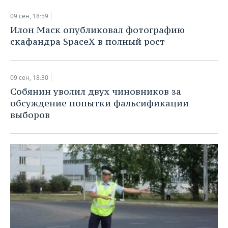
ВОДНЫЕ ВИДЫ СПОРТА
ОБРАЗОВАНИЕ
09 сен, 18:59
ХОККЕЙ С МЯЧОМ
ПРОИСШЕСТВИЯ
Илон Маск опубликовал фотографию
скафандра SpaceX в полный рост
09 сен, 18:30
Собянин уволил двух чиновников за
обсуждение попытки фальсификации
выборов