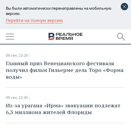
Вы были автоматически перенаправлены на мобильную
версию.
Перейти на полную версию
РЕГИОНЫ
НОВОСТИ
БАШКОРТОСТАН
НОВОСТИ
09.09.2017
ТАТАРСТАН
АНАЛИТИКА
09 сен, 23:29
УДМУРТИЯ
НОВОСТИ АНАЛИТИКИ
ЭКОНОМИКА
Главный приз Венецианского фестиваля
получил фильм Гильерме дель Торо «Форма
ДЕКЛАРАЦИИ О ДОХОДАХ
НОВОСТИ ЭКОНОМИКИ
ПРОМЫШЛЕННОСТЬ
воды»
КОРОЛИ ГОСЗАКАЗА ПФО
ФИНАНСЫ
НОВОСТИ
НЕДВИЖИМОСТЬ
ПРОМЫШЛЕННОСТИ
09 сен, 22:30
ВУЗЫ ТАТАРСТАНА
БАНКИ
НОВОСТИ НЕДВИЖИМОСТИ
АВТО
Из-за урагана «Ирма» эвакуации подлежат
АГРОПРОМ
6,3 миллиона жителей Флориды
КОМУ ПРИНАДЛЕЖАТ
БЮДЖЕТ
НОВОСТИ АВТО
БИЗНЕС
ТОРГОВЫЕ ЦЕНТРЫ
МАШИНОСТРОЕНИЕ
ТАТАРСТАНА
ИНВЕСТИЦИИ
НОВОСТИ БИЗНЕСА
ТЕХНОЛОГИИ