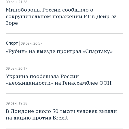
НЕФТЕХИМИЯ
09 сен, 21:38
Минобороны России сообщило о
РОЗНИЧНАЯ ТОРГОВЛЯ
НОВОСТИ ТЕХНОЛОГИЙ
МЕРОПРИЯТИЯ
НЕФТЬ
сокрушительном поражении ИГ в Дейр-эз-
Зоре
ТРАНСПОРТ
IT
НОВОСТИ МЕРОПРИЯТИЙ
СПОРТ
ОПК
УСЛУГИ
МЕДИА
ВЫЕЗДНАЯ РЕДАКЦИЯ
НОВОСТИ СПОРТА
ОБЩЕСТВО
ЭНЕРГЕТИКА
Спорт
09 сен, 20:57
ТЕЛЕКОММУНИКАЦИИ
БИЗНЕС-БРАНЧИ
ФУТБОЛ
НОВОСТИ ОБЩЕСТВА
ФОТОГАЛЕРЕЯ
«Рубин» на выезде проиграл «Спартаку»
ONLINE-КОНФЕРЕНЦИИ
ХОККЕЙ
ВЛАСТЬ
СЮЖЕТЫ
09 сен, 20:17
Украина пообещала России
ОТКРЫТАЯ ЛЕКЦИЯ
БАСКЕТБОЛ
ИНФРАСТРУКТУРА
СПРАВОЧНИК
«неожиданности» на Генассамблее ООН
ВОЛЕЙБОЛ
ИСТОРИЯ
СПИСОК ПЕРСОН
ПОЛНАЯ ВЕРСИЯ
КИБЕРСПОРТ
КУЛЬТУРА
СПИСОК КОМПАНИЙ
09 сен, 19:38
В Лондоне около 50 тысяч человек вышли
ФИГУРНОЕ КАТАНИЕ
МЕДИЦИНА
на акцию против Brexit