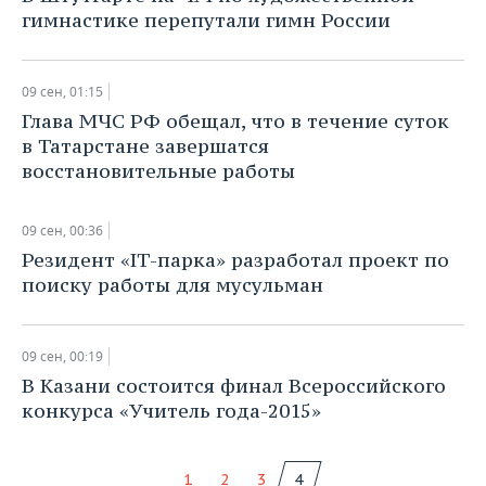
НЕФТЕХИМИЯ
гимнастике перепутали гимн России
РОЗНИЧНАЯ ТОРГОВЛЯ
НОВОСТИ ТЕХНОЛОГИЙ
МЕРОПРИЯТИЯ
НЕФТЬ
ТРАНСПОРТ
IT
НОВОСТИ МЕРОПРИЯТИЙ
СПОРТ
09 сен, 01:15
ОПК
Глава МЧС РФ обещал, что в течение суток
УСЛУГИ
МЕДИА
ВЫЕЗДНАЯ РЕДАКЦИЯ
НОВОСТИ СПОРТА
ОБЩЕСТВО
в Татарстане завершатся
ЭНЕРГЕТИКА
восстановительные работы
ТЕЛЕКОММУНИКАЦИИ
БИЗНЕС-БРАНЧИ
ФУТБОЛ
НОВОСТИ ОБЩЕСТВА
ФОТОГАЛЕРЕЯ
09 сен, 00:36
ONLINE-КОНФЕРЕНЦИИ
ХОККЕЙ
ВЛАСТЬ
СЮЖЕТЫ
Резидент «IТ-парка» разработал проект по
поиску работы для мусульман
ОТКРЫТАЯ ЛЕКЦИЯ
БАСКЕТБОЛ
ИНФРАСТРУКТУРА
СПРАВОЧНИК
ВОЛЕЙБОЛ
ИСТОРИЯ
СПИСОК ПЕРСОН
ПОЛНАЯ ВЕРСИЯ
09 сен, 00:19
В Казани состоится финал Всероссийского
КИБЕРСПОРТ
КУЛЬТУРА
СПИСОК КОМПАНИЙ
конкурса «Учитель года-2015»
ФИГУРНОЕ КАТАНИЕ
МЕДИЦИНА
1
2
3
4