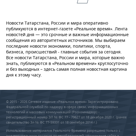
ВОДНЫЕ ВИДЫ СПОРТА
ОБРАЗОВАНИЕ
ХОККЕЙ С МЯЧОМ
ПРОИСШЕСТВИЯ
Новости Татарстана, России и мира оперативно
публикуются в интернет-газете «Реальное время». Лента
новостей дня — это срочные и важные информационные
сообщения из авторитетных источников. Мы выбираем
последние новости экономики, политики, спорта,
бизнеса, происшествий - главные события за сегодня.
Все новости Татарстана, России и мира, которые важно
знать, публикуются в «Реальном времени» круглосуточно
и без выходных – здесь самая полная новостная картина
дня к этому часу.
© 2015 - 2026 Сетевое издание «Реальное время» Зарегистрировано
Федеральной службой по надзору в сфере связи, информационных
технологий и массовых коммуникаций (Роскомнадзор) –
регистрационный номер ЭЛ № ФС 77 - 79627 от 18 декабря 2020 г. (ранее
свидетельство Эл № ФС 77-59331 от 18 сентября 2014 г.)
Использование материалов Реального Времени разрешено только с
предварительного согласия правообладателей, упоминание сайта и