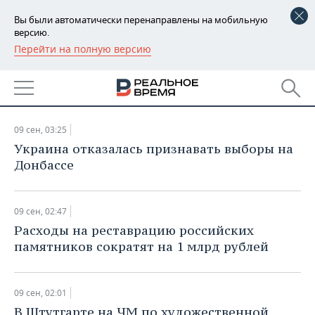
Вы были автоматически перенаправлены на мобильную
версию.
Перейти на полную версию
РЕГИОНЫ
НОВОСТИ
БАШКОРТОСТАН
НОВОСТИ
09.09.2015
ТАТАРСТАН
АНАЛИТИКА
09 сен, 03:25
УДМУРТИЯ
НОВОСТИ АНАЛИТИКИ
ЭКОНОМИКА
Украина отказалась признавать выборы на
Донбассе
ДЕКЛАРАЦИИ О ДОХОДАХ
НОВОСТИ ЭКОНОМИКИ
ПРОМЫШЛЕННОСТЬ
КОРОЛИ ГОСЗАКАЗА ПФО
ФИНАНСЫ
НОВОСТИ
НЕДВИЖИМОСТЬ
09 сен, 02:47
ПРОМЫШЛЕННОСТИ
Расходы на реставрацию российских
ВУЗЫ ТАТАРСТАНА
БАНКИ
НОВОСТИ НЕДВИЖИМОСТИ
АВТО
памятников сократят на 1 млрд рублей
АГРОПРОМ
КОМУ ПРИНАДЛЕЖАТ
БЮДЖЕТ
НОВОСТИ АВТО
БИЗНЕС
ТОРГОВЫЕ ЦЕНТРЫ
МАШИНОСТРОЕНИЕ
09 сен, 02:01
ТАТАРСТАНА
ИНВЕСТИЦИИ
НОВОСТИ БИЗНЕСА
ТЕХНОЛОГИИ
В Штутгарте на ЧМ по художественной