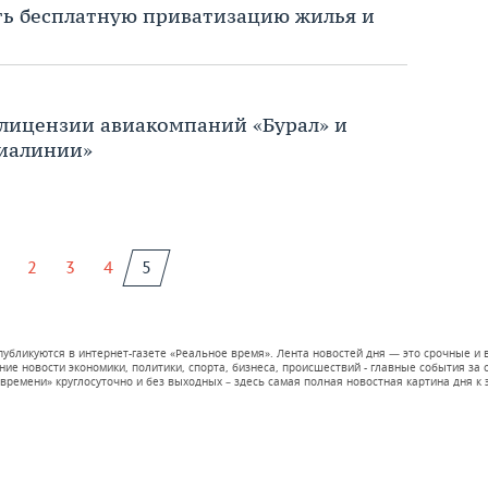
ть бесплатную приватизацию жилья и
 лицензии авиакомпаний «Бурал» и
иалинии»
2
3
4
5
 публикуются в интернет-газете «Реальное время». Лента новостей дня — это срочные
е новости экономики, политики, спорта, бизнеса, происшествий - главные события за се
времени» круглосуточно и без выходных – здесь самая полная новостная картина дня к э