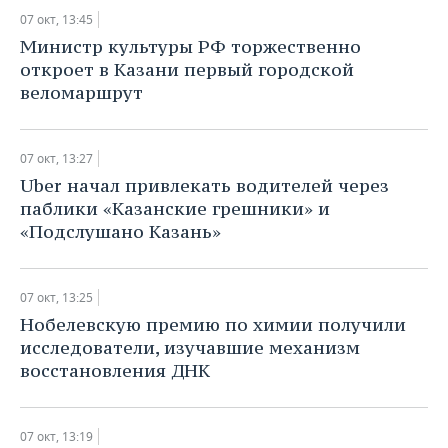
ВОДНЫЕ ВИДЫ СПОРТА
ОБРАЗОВАНИЕ
07 окт, 13:45
​Министр культуры РФ торжественно
ХОККЕЙ С МЯЧОМ
ПРОИСШЕСТВИЯ
откроет в Казани первый городской
веломаршрут
07 окт, 13:27
​Uber начал привлекать водителей через
паблики «Казанские грешники» и
«Подслушано Казань»
07 окт, 13:25
Нобелевскую премию по химии получили
исследователи, изучавшие механизм
восстановления ДНК
07 окт, 13:19