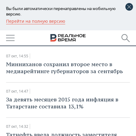
Вы были автоматически перенаправлены на мобильную
версию.
Перейти на полную версию
РЕГИОНЫ
НОВОСТИ
БАШКОРТОСТАН
НОВОСТИ
07.10.2015
ТАТАРСТАН
АНАЛИТИКА
07 окт, 14:55
УДМУРТИЯ
НОВОСТИ АНАЛИТИКИ
ЭКОНОМИКА
Минниханов сохранил второе место в
медиарейтинге губернаторов за сентябрь
ДЕКЛАРАЦИИ О ДОХОДАХ
НОВОСТИ ЭКОНОМИКИ
ПРОМЫШЛЕННОСТЬ
КОРОЛИ ГОСЗАКАЗА ПФО
ФИНАНСЫ
НОВОСТИ
НЕДВИЖИМОСТЬ
07 окт, 14:47
ПРОМЫШЛЕННОСТИ
За девять месяцев 2015 года инфляция в
ВУЗЫ ТАТАРСТАНА
БАНКИ
НОВОСТИ НЕДВИЖИМОСТИ
АВТО
Татарстане составила 13,1%
АГРОПРОМ
КОМУ ПРИНАДЛЕЖАТ
БЮДЖЕТ
НОВОСТИ АВТО
БИЗНЕС
ТОРГОВЫЕ ЦЕНТРЫ
МАШИНОСТРОЕНИЕ
07 окт, 14:32
ТАТАРСТАНА
ИНВЕСТИЦИИ
НОВОСТИ БИЗНЕСА
ТЕХНОЛОГИИ
Татнефть ввела должность заместителя