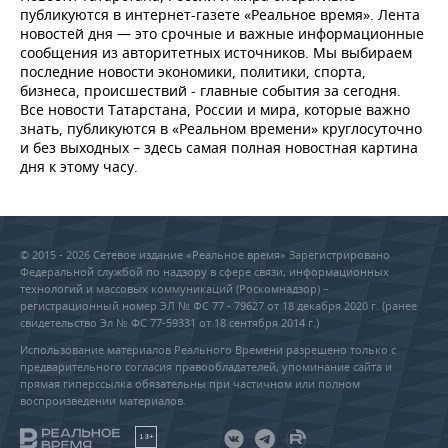
публикуются в интернет-газете «Реальное время». Лента
новостей дня — это срочные и важные информационные
сообщения из авторитетных источников. Мы выбираем
последние новости экономики, политики, спорта,
бизнеса, происшествий - главные события за сегодня.
Все новости Татарстана, России и мира, которые важно
знать, публикуются в «Реальном времени» круглосуточно
и без выходных – здесь самая полная новостная картина
дня к этому часу.
© 2015 - 2026 Сетевое издание «Реальное время» Зарегистрировано
Федеральной службой по надзору в сфере связи, информационных
технологий и массовых коммуникаций (Роскомнадзор) –
регистрационный номер ЭЛ № ФС 77 - 79627 от 18 декабря 2020 г. (ранее
свидетельство Эл № ФС 77-59331 от 18 сентября 2014 г.)
Использование материалов Реального Времени разрешено только с
предварительного согласия правообладателей, упоминание сайта и
прямая гиперссылка обязательны при частичном или полном
воспроизведении материалов.
18+