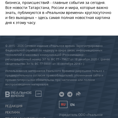
бизнеса, происшествий - главные события за сегодня.
Все новости Татарстана, России и мира, которые важно
знать, публикуются в «Реальном времени» круглосуточно
и без выходных – здесь самая полная новостная картина
дня к этому часу.
© 2015 - 2026 Сетевое издание «Реальное время» Зарегистрировано
Федеральной службой по надзору в сфере связи, информационных
технологий и массовых коммуникаций (Роскомнадзор) –
регистрационный номер ЭЛ № ФС 77 - 79627 от 18 декабря 2020 г. (ранее
свидетельство Эл № ФС 77-59331 от 18 сентября 2014 г.)
Использование материалов Реального Времени разрешено только с
предварительного согласия правообладателей, упоминание сайта и
прямая гиперссылка обязательны при частичном или полном
воспроизведении материалов.
18+
RU
EN
РЕДАКЦИЯ
РЕКЛАМА
Учредитель ООО «Реальное