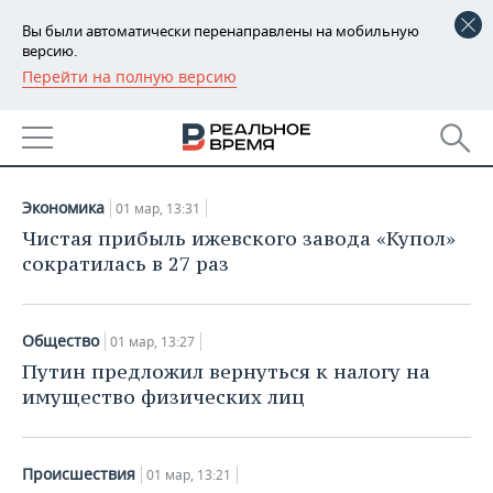
Вы были автоматически перенаправлены на мобильную
версию.
Перейти на полную версию
РЕГИОНЫ
НОВОСТИ
БАШКОРТОСТАН
НОВОСТИ
01.03.2018
ТАТАРСТАН
АНАЛИТИКА
Экономика
01 мар, 13:31
УДМУРТИЯ
НОВОСТИ АНАЛИТИКИ
ЭКОНОМИКА
Чистая прибыль ижевского завода «Купол»
сократилась в 27 раз
ДЕКЛАРАЦИИ О ДОХОДАХ
НОВОСТИ ЭКОНОМИКИ
ПРОМЫШЛЕННОСТЬ
КОРОЛИ ГОСЗАКАЗА ПФО
ФИНАНСЫ
НОВОСТИ
НЕДВИЖИМОСТЬ
Общество
01 мар, 13:27
ПРОМЫШЛЕННОСТИ
Путин предложил вернуться к налогу на
ВУЗЫ ТАТАРСТАНА
БАНКИ
НОВОСТИ НЕДВИЖИМОСТИ
АВТО
имущество физических лиц
АГРОПРОМ
КОМУ ПРИНАДЛЕЖАТ
БЮДЖЕТ
НОВОСТИ АВТО
БИЗНЕС
ТОРГОВЫЕ ЦЕНТРЫ
МАШИНОСТРОЕНИЕ
ТАТАРСТАНА
Происшествия
01 мар, 13:21
ИНВЕСТИЦИИ
НОВОСТИ БИЗНЕСА
ТЕХНОЛОГИИ