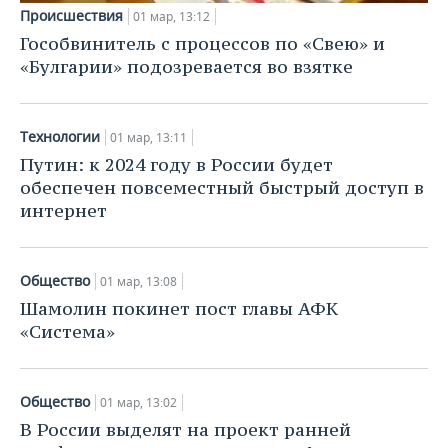
ВОДНЫЕ ВИДЫ СПОРТА
ОБРАЗОВАНИЕ
Происшествия
01 мар, 13:12
Гособвинитель с процессов по «Свею» и
ХОККЕЙ С МЯЧОМ
ПРОИСШЕСТВИЯ
«Булгарии» подозревается во взятке
Технологии
01 мар, 13:11
Путин: к 2024 году в России будет
обеспечен повсеместный быстрый доступ в
интернет
Общество
01 мар, 13:08
Шамолин покинет пост главы АФК
«Система»
Общество
01 мар, 13:02
В России выделят на проект ранней