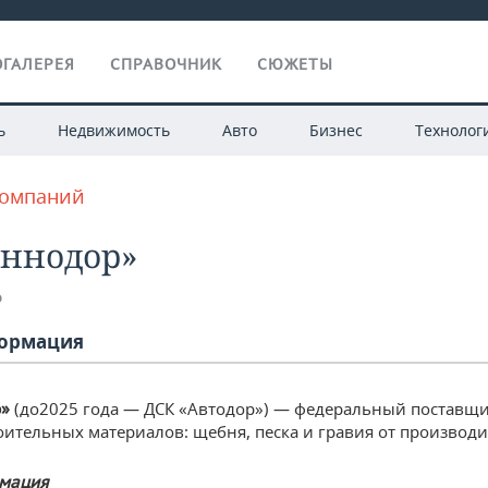
ГАЛЕРЕЯ
СПРАВОЧНИК
СЮЖЕТЫ
ь
Недвижимость
Авто
Бизнес
Технолог
компаний
Иннодор»
о
ормация
(до2025 года — ДСК «Автодор») — федеральный поставщ
р»
ительных материалов: щебня, песка и гравия от производи
мация