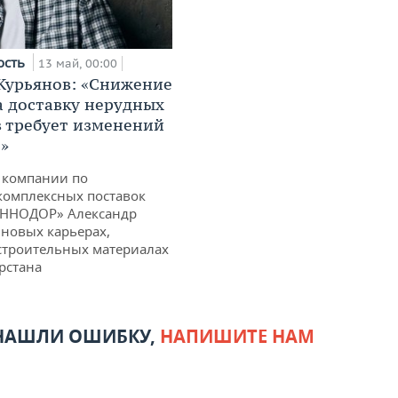
ость
13 май, 00:00
Курьянов: «Снижение
а доставку нерудных
 требует изменений
е»
 компании по
комплексных поставок
ИННОДОР» Александр
 новых карьерах,
 строительных материалах
рстана
 НАШЛИ ОШИБКУ,
НАПИШИТЕ НАМ