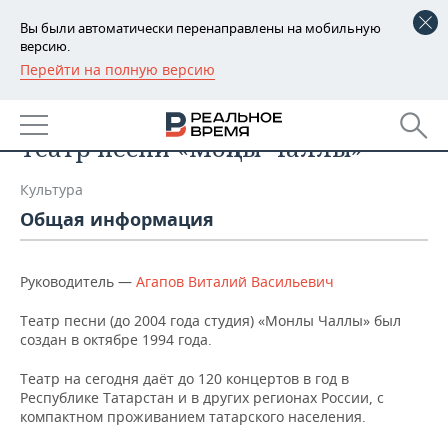
Вы были автоматически перенаправлены на мобильную
версию.
Перейти на полную версию
РЕГИОНЫ
Список компаний
БАШКОРТОСТАН
НОВОСТИ
Театр песни «Моңлы Чаллы»
ТАТАРСТАН
АНАЛИТИКА
Культура
УДМУРТИЯ
НОВОСТИ АНАЛИТИКИ
ЭКОНОМИКА
Общая информация
ДЕКЛАРАЦИИ О ДОХОДАХ
НОВОСТИ ЭКОНОМИКИ
ПРОМЫШЛЕННОСТЬ
Руководитель —
Агапов Виталий Васильевич
КОРОЛИ ГОСЗАКАЗА ПФО
ФИНАНСЫ
НОВОСТИ
НЕДВИЖИМОСТЬ
ПРОМЫШЛЕННОСТИ
Театр песни (до 2004 года студия) «Монлы Чаллы» был
создан в октябре 1994 года.
ВУЗЫ ТАТАРСТАНА
БАНКИ
НОВОСТИ НЕДВИЖИМОСТИ
АВТО
АГРОПРОМ
Театр на сегодня даёт до 120 концертов в год в
КОМУ ПРИНАДЛЕЖАТ
БЮДЖЕТ
НОВОСТИ АВТО
БИЗНЕС
Республике Татарстан и в других регионах России, с
ТОРГОВЫЕ ЦЕНТРЫ
МАШИНОСТРОЕНИЕ
компактном проживанием татарского населения.
ТАТАРСТАНА
ИНВЕСТИЦИИ
НОВОСТИ БИЗНЕСА
ТЕХНОЛОГИИ