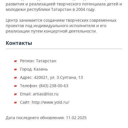
НЕФТЕХИМИЯ
развития и реализацией творческого потенциала детей и
молодежи республики Татарстан в 2004 году.
РОЗНИЧНАЯ ТОРГОВЛЯ
НОВОСТИ ТЕХНОЛОГИЙ
МЕРОПРИЯТИЯ
НЕФТЬ
Центр занимается созданием творческих современных
ТРАНСПОРТ
IT
НОВОСТИ МЕРОПРИЯТИЙ
СПОРТ
проектов под индивидуального исполнителя и его
ОПК
реализации путем концертной деятельности.
УСЛУГИ
МЕДИА
ВЫЕЗДНАЯ РЕДАКЦИЯ
НОВОСТИ СПОРТА
ОБЩЕСТВО
ЭНЕРГЕТИКА
Контакты
ТЕЛЕКОММУНИКАЦИИ
БИЗНЕС-БРАНЧИ
ФУТБОЛ
НОВОСТИ ОБЩЕСТВА
ФОТОГАЛЕРЕЯ
Регион: Татарстан
ONLINE-КОНФЕРЕНЦИИ
ХОККЕЙ
ВЛАСТЬ
СЮЖЕТЫ
Город: Казань
ОТКРЫТАЯ ЛЕКЦИЯ
БАСКЕТБОЛ
ИНФРАСТРУКТУРА
СПРАВОЧНИК
Адрес: 420021, ул. З.Султана, 13
Телефон: (843) 238-00-63
ВОЛЕЙБОЛ
ИСТОРИЯ
СПИСОК ПЕРСОН
ПОЛНАЯ ВЕРСИЯ
Email: artias@list.ru
Сайт: http://www.yold.ru/
КИБЕРСПОРТ
КУЛЬТУРА
СПИСОК КОМПАНИЙ
ФИГУРНОЕ КАТАНИЕ
МЕДИЦИНА
Дата последнего обновления:
11.02.2025