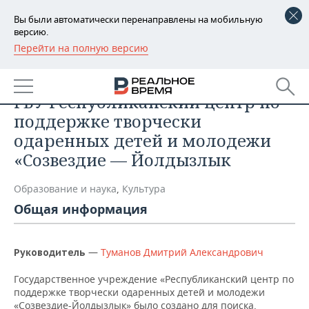
Вы были автоматически перенаправлены на мобильную
версию.
Перейти на полную версию
РЕГИОНЫ
Список компаний
БАШКОРТОСТАН
НОВОСТИ
ГБУ Республиканский центр по
ТАТАРСТАН
АНАЛИТИКА
поддержке творчески
одаренных детей и молодежи
УДМУРТИЯ
НОВОСТИ АНАЛИТИКИ
ЭКОНОМИКА
«Созвездие — Йолдызлык
ДЕКЛАРАЦИИ О ДОХОДАХ
НОВОСТИ ЭКОНОМИКИ
ПРОМЫШЛЕННОСТЬ
Образование и наука
,
Культура
Общая информация
КОРОЛИ ГОСЗАКАЗА ПФО
ФИНАНСЫ
НОВОСТИ
НЕДВИЖИМОСТЬ
ПРОМЫШЛЕННОСТИ
ВУЗЫ ТАТАРСТАНА
БАНКИ
НОВОСТИ НЕДВИЖИМОСТИ
АВТО
АГРОПРОМ
—
Туманов Дмитрий Александрович
Руководитель
КОМУ ПРИНАДЛЕЖАТ
БЮДЖЕТ
НОВОСТИ АВТО
БИЗНЕС
Государственное учреждение «Республиканский центр по
ТОРГОВЫЕ ЦЕНТРЫ
МАШИНОСТРОЕНИЕ
ТАТАРСТАНА
поддержке творчески одаренных детей и молодежи
ИНВЕСТИЦИИ
НОВОСТИ БИЗНЕСА
ТЕХНОЛОГИИ
«Созвездие-Йолдызлык» было создано для поиска,