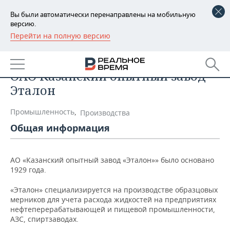
Вы были автоматически перенаправлены на мобильную
версию.
Перейти на полную версию
РЕГИОНЫ
Список компаний
БАШКОРТОСТАН
НОВОСТИ
ОАО Казанский опытный завод
ТАТАРСТАН
АНАЛИТИКА
Эталон
УДМУРТИЯ
НОВОСТИ АНАЛИТИКИ
ЭКОНОМИКА
Промышленность
,
Производства
Общая информация
ДЕКЛАРАЦИИ О ДОХОДАХ
НОВОСТИ ЭКОНОМИКИ
ПРОМЫШЛЕННОСТЬ
КОРОЛИ ГОСЗАКАЗА ПФО
ФИНАНСЫ
НОВОСТИ
НЕДВИЖИМОСТЬ
АО «Казанский опытный завод «Эталон»» было основано
ПРОМЫШЛЕННОСТИ
1929 года.
ВУЗЫ ТАТАРСТАНА
БАНКИ
НОВОСТИ НЕДВИЖИМОСТИ
АВТО
АГРОПРОМ
«Эталон» специализируется на производстве образцовых
мерников для учета расхода жидкостей на предприятиях
КОМУ ПРИНАДЛЕЖАТ
БЮДЖЕТ
НОВОСТИ АВТО
БИЗНЕС
нефтеперерабатывающей и пищевой промышленности,
ТОРГОВЫЕ ЦЕНТРЫ
МАШИНОСТРОЕНИЕ
ТАТАРСТАНА
АЗС, спиртзаводах.
ИНВЕСТИЦИИ
НОВОСТИ БИЗНЕСА
ТЕХНОЛОГИИ