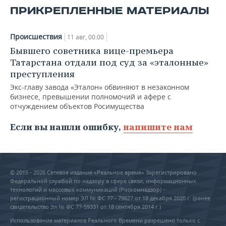
ВОДНЫЕ ВИДЫ СПОРТА
ОБРАЗОВАНИЕ
ПРИКРЕПЛЕННЫЕ МАТЕРИАЛЫ
ХОККЕЙ С МЯЧОМ
ПРОИСШЕСТВИЯ
Происшествия
11 авг, 00:00
Бывшего советника вице-премьера
Татарстана отдали под суд за «эталонные»
преступления
Экс-главу завода «Эталон» обвиняют в незаконном
бизнесе, превышении полномочий и афере с
отчуждением объектов Росимущества
Если вы нашли ошибку,
напишите нам
© 2015 - 2026 Сетевое издание «Реальное время» Зарегистрировано
Федеральной службой по надзору в сфере связи, информационных
технологий и массовых коммуникаций (Роскомнадзор) –
регистрационный номер ЭЛ № ФС 77 - 79627 от 18 декабря 2020 г. (ранее
свидетельство Эл № ФС 77-59331 от 18 сентября 2014 г.)
Использование материалов Реального Времени разрешено только с