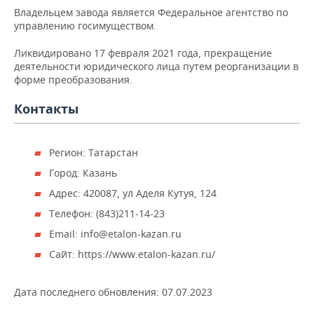
НЕФТЕХИМИЯ
Владельцем завода является Федеральное агентство по
управлению госимуществом.
РОЗНИЧНАЯ ТОРГОВЛЯ
НОВОСТИ ТЕХНОЛОГИЙ
МЕРОПРИЯТИЯ
НЕФТЬ
Ликвидировано 17 февраля 2021 года, прекращение
ТРАНСПОРТ
IT
НОВОСТИ МЕРОПРИЯТИЙ
СПОРТ
деятельности юридического лица путем реорганизации в
ОПК
форме преобразования.
УСЛУГИ
МЕДИА
ВЫЕЗДНАЯ РЕДАКЦИЯ
НОВОСТИ СПОРТА
ОБЩЕСТВО
ЭНЕРГЕТИКА
Контакты
ТЕЛЕКОММУНИКАЦИИ
БИЗНЕС-БРАНЧИ
ФУТБОЛ
НОВОСТИ ОБЩЕСТВА
ФОТОГАЛЕРЕЯ
Регион: Татарстан
ONLINE-КОНФЕРЕНЦИИ
ХОККЕЙ
ВЛАСТЬ
СЮЖЕТЫ
Город: Казань
ОТКРЫТАЯ ЛЕКЦИЯ
БАСКЕТБОЛ
ИНФРАСТРУКТУРА
СПРАВОЧНИК
Адрес: 420087, ул Аделя Кутуя, 124
Телефон: (843)211-14-23
ВОЛЕЙБОЛ
ИСТОРИЯ
СПИСОК ПЕРСОН
ПОЛНАЯ ВЕРСИЯ
Email: info@etalon-kazan.ru
КИБЕРСПОРТ
КУЛЬТУРА
СПИСОК КОМПАНИЙ
Сайт: https://www.etalon-kazan.ru/
ФИГУРНОЕ КАТАНИЕ
МЕДИЦИНА
Дата последнего обновления:
07.07.2023