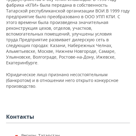
НЕФТЕХИМИЯ
фабрика «КПИ» была передана в собственность
Татарской республиканской организации ВОИ.В 1999 году
РОЗНИЧНАЯ ТОРГОВЛЯ
НОВОСТИ ТЕХНОЛОГИЙ
МЕРОПРИЯТИЯ
НЕФТЬ
предприятие было преобразовано в ООО УПП КПИ. С
этого времени была произведена значительная
ТРАНСПОРТ
IT
НОВОСТИ МЕРОПРИЯТИЙ
СПОРТ
реконструкция цехов, отделов, участков,
ОПК
вспомогательных помещений, улучшены условия
УСЛУГИ
МЕДИА
ВЫЕЗДНАЯ РЕДАКЦИЯ
НОВОСТИ СПОРТА
ОБЩЕСТВО
труда.Предприятие развивает дилерскую сеть в
ЭНЕРГЕТИКА
следующих городах: Казани, Набережных Челнах,
Альметьевске, Москве, Нижнем Новгороде, Самаре,
ТЕЛЕКОММУНИКАЦИИ
БИЗНЕС-БРАНЧИ
ФУТБОЛ
НОВОСТИ ОБЩЕСТВА
ФОТОГАЛЕРЕЯ
Ульяновске, Волгограде, Ростове-на-Дону, Ижевске,
Екатеринбурге.
ONLINE-КОНФЕРЕНЦИИ
ХОККЕЙ
ВЛАСТЬ
СЮЖЕТЫ
Юридическое лицо признано несостоятельным
(банкротом) и в отношении него открыто конкурсное
ОТКРЫТАЯ ЛЕКЦИЯ
БАСКЕТБОЛ
ИНФРАСТРУКТУРА
СПРАВОЧНИК
производство.
ВОЛЕЙБОЛ
ИСТОРИЯ
СПИСОК ПЕРСОН
ПОЛНАЯ ВЕРСИЯ
КИБЕРСПОРТ
КУЛЬТУРА
СПИСОК КОМПАНИЙ
Контакты
ФИГУРНОЕ КАТАНИЕ
МЕДИЦИНА
Регион: Татарстан