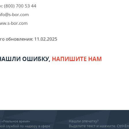
: (800) 700 53 44
info@s-bor.com
ww.s-bor.com
его обновления:
11.02.2025
 НАШЛИ ОШИБКУ,
НАПИШИТЕ НАМ
Нашли опечатку?
ие «Реальное время»
Выделите текст и нажмите: Ctrl+En
ой службой по надзору в сфере