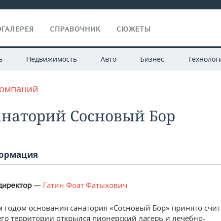
ГАЛЕРЕЯ
СПРАВОЧНИК
СЮЖЕТЫ
ь
Недвижимость
Авто
Бизнес
Технолог
компаний
анаторий Сосновый Бор
ормация
—
Гатин Фоат Фатыхович
директор
годом основания санатория «Сосновый Бор» принято счит
 его территории открылся пионерский лагерь и лечебно-