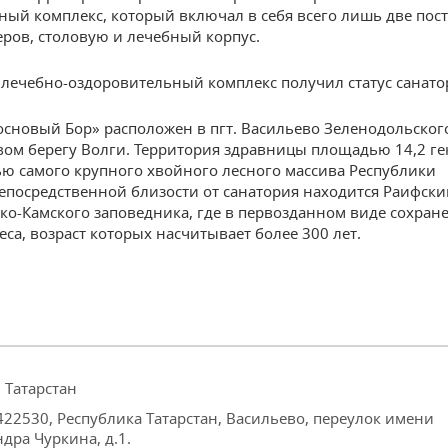
ый комплекс, который включал в себя всего лишь две пост
ров, столовую и лечебный корпус.
 лечебно-оздоровительный комплекс получил статус санато
основый Бор» расположен в пгт. Васильево Зеленодольског
вом берегу Волги. Территория здравницы площадью 14,2 ге
ью самого крупного хвойного лесного массива Республики
непосредственной близости от санатория находится Раифски
ко-Камского заповедника, где в первозданном виде сохран
са, возраст которых насчитывает более 300 лет.
 Татарстан
422530, Республика Татарстан, Васильево, переулок имени
дра Чуркина, д.1.