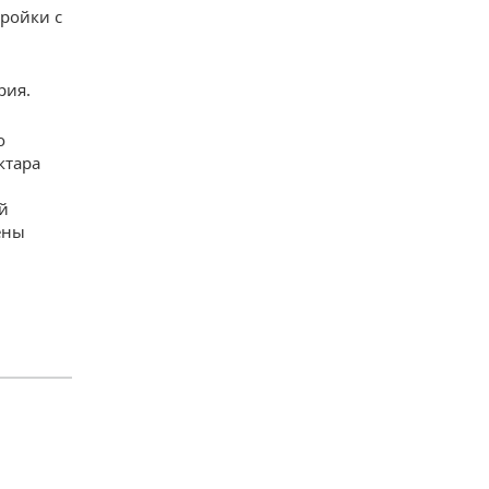
ройки с
рия.
о
ктара
й
ены