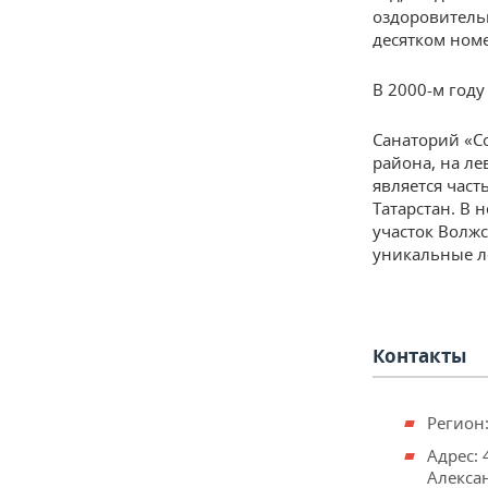
оздоровительн
десятком номе
В 2000-м году
Санаторий «С
района, на ле
является част
Татарстан. В 
участок Волжс
уникальные ле
Контакты
Регион:
Адрес: 
Алексан