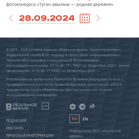
фотоконкурса «Туган авылым — родная деревня»
28.09.2024
© 2015 - 2026 Сетевое издание «Реальное время» Зарегистрировано
Федеральной службой по надзору в сфере связи, информационных
технологий и массовых коммуникаций (Роскомнадзор) –
регистрационный номер ЭЛ № ФС 77 - 79627 от 18 декабря 2020 г. (ранее
свидетельство Эл № ФС 77-59331 от 18 сентября 2014 г.)
Использование материалов Реального Времени разрешено только с
предварительного согласия правообладателей, упоминание сайта и
прямая гиперссылка обязательны при частичном или полном
воспроизведении материалов.
18+
RU
EN
РЕДАКЦИЯ
РЕКЛАМА
Учредитель ООО «Реальное
ПРАВОВАЯ ИНФОРМАЦИЯ
время»