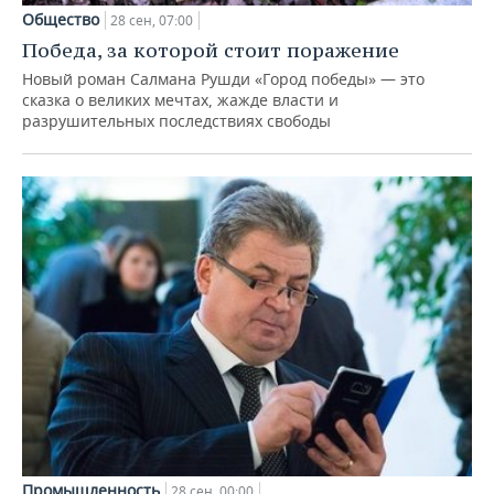
ВОДНЫЕ ВИДЫ СПОРТА
ОБРАЗОВАНИЕ
Общество
28 сен, 07:00
Победа, за которой стоит поражение
ХОККЕЙ С МЯЧОМ
ПРОИСШЕСТВИЯ
Новый роман Салмана Рушди «Город победы» — это
сказка о великих мечтах, жажде власти и
разрушительных последствиях свободы
Промышленность
28 сен, 00:00