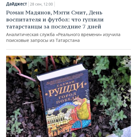
НЕФТЕХИМИЯ
Дайджест
28 сен, 12:00
РОЗНИЧНАЯ ТОРГОВЛЯ
НОВОСТИ ТЕХНОЛОГИЙ
МЕРОПРИЯТИЯ
Роман Мадянов, Мэгги Смит, День
НЕФТЬ
воспитателя и футбол: что гуглили
ТРАНСПОРТ
IT
НОВОСТИ МЕРОПРИЯТИЙ
СПОРТ
татарстанцы за последние 7 дней
ОПК
Аналитическая служба «Реального времени» изучила
УСЛУГИ
МЕДИА
ВЫЕЗДНАЯ РЕДАКЦИЯ
НОВОСТИ СПОРТА
ОБЩЕСТВО
поисковые запросы из Татарстана
ЭНЕРГЕТИКА
ТЕЛЕКОММУНИКАЦИИ
БИЗНЕС-БРАНЧИ
ФУТБОЛ
НОВОСТИ ОБЩЕСТВА
ФОТОГАЛЕРЕЯ
ONLINE-КОНФЕРЕНЦИИ
ХОККЕЙ
ВЛАСТЬ
СЮЖЕТЫ
ОТКРЫТАЯ ЛЕКЦИЯ
БАСКЕТБОЛ
ИНФРАСТРУКТУРА
СПРАВОЧНИК
ВОЛЕЙБОЛ
ИСТОРИЯ
СПИСОК ПЕРСОН
ПОЛНАЯ ВЕРСИЯ
КИБЕРСПОРТ
КУЛЬТУРА
СПИСОК КОМПАНИЙ
ФИГУРНОЕ КАТАНИЕ
МЕДИЦИНА