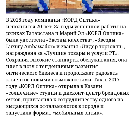
НЕФТЕХИМИЯ
РОЗНИЧНАЯ ТОРГОВЛЯ
НОВОСТИ ТЕХНОЛОГИЙ
МЕРОПРИЯТИЯ
НЕФТЬ
В 2018 году компании «КОРД Оптика»
ТРАНСПОРТ
IT
НОВОСТИ МЕРОПРИЯТИЙ
СПОРТ
исполнится 20 лет. За годы успешной работы на
ОПК
рынках Татарстана и Марий Эл «КОРД Оптика»
УСЛУГИ
МЕДИА
ВЫЕЗДНАЯ РЕДАКЦИЯ
НОВОСТИ СПОРТА
ОБЩЕСТВО
была удостоена «Звезды качества», «Звезды
ЭНЕРГЕТИКА
Luxury Ambassador» и звания «Лидер торговли»,
награждена за «Лучшие товары и услуги РТ».
ТЕЛЕКОММУНИКАЦИИ
БИЗНЕС-БРАНЧИ
ФУТБОЛ
НОВОСТИ ОБЩЕСТВА
ФОТОГАЛЕРЕЯ
Сохраняя высокие стандарты обслуживания, она
идет в ногу с тенденциями развития
ONLINE-КОНФЕРЕНЦИИ
ХОККЕЙ
ВЛАСТЬ
СЮЖЕТЫ
оптического бизнеса и продолжает радовать
клиентов новыми возможностями. Так, в 2017
ОТКРЫТАЯ ЛЕКЦИЯ
БАСКЕТБОЛ
ИНФРАСТРУКТУРА
СПРАВОЧНИК
году «КОРД Оптика» открыла в Казани
«солнечные» студии и дисконт-центр брендовых
ВОЛЕЙБОЛ
ИСТОРИЯ
СПИСОК ПЕРСОН
ПОЛНАЯ ВЕРСИЯ
очков, пригласила к сотрудничеству одного из
выдающихся офтальмологов в городе и
КИБЕРСПОРТ
КУЛЬТУРА
СПИСОК КОМПАНИЙ
запустила формат «мобильных оптик».
ФИГУРНОЕ КАТАНИЕ
МЕДИЦИНА