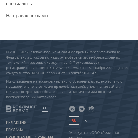
специалиста
На правах рекламы
© 2015 - 2026 Сетевое издание «Реальное время» Зарегистрировано
Федеральной службой по надзору в сфере связи, информационных
технологий и массовых коммуникаций (Роскомнадзор) –
регистрационный номер ЭЛ № ФС 77 - 79627 от 18 декабря 2020 г. (ранее
свидетельство Эл № ФС 77-59331 от 18 сентября 2014 г.)
Использование материалов Реального Времени разрешено только с
предварительного согласия правообладателей, упоминание сайта и
прямая гиперссылка обязательны при частичном или полном
воспроизведении материалов.
18+
RU
EN
РЕДАКЦИЯ
РЕКЛАМА
Учредитель ООО «Реальное
ПРАВОВАЯ ИНФОРМАЦИЯ
время»