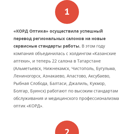
ВОДНЫЕ ВИДЫ СПОРТА
ОБРАЗОВАНИЕ
ХОККЕЙ С МЯЧОМ
ПРОИСШЕСТВИЯ
«КОРД Оптика» осуществила успешный
перевод региональных салонов на новые
сервисные стандарты работы.
В этом году
компания объединилась с холдингом «Казанские
аптеки», и теперь 22 салона в Татарстане
(Альметьевск, Нижнекамск, Чистополь, Бугульма,
Лениногорск, Азнакаево, Апастово, Аксубаево,
Рыбная Слобода, Балтаси, Джалиль, Кукмор,
Болгар, Буинск) работают по высоким стандартам
обслуживания и медицинского профессионализма
оптик «КОРД».