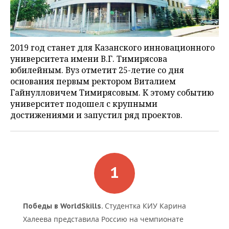
НЕФТЕХИМИЯ
РОЗНИЧНАЯ ТОРГОВЛЯ
НОВОСТИ ТЕХНОЛОГИЙ
МЕРОПРИЯТИЯ
НЕФТЬ
ТРАНСПОРТ
IT
НОВОСТИ МЕРОПРИЯТИЙ
СПОРТ
2019 год станет для Казанского инновационного
ОПК
университета имени В.Г. Тимирясова
УСЛУГИ
МЕДИА
ВЫЕЗДНАЯ РЕДАКЦИЯ
НОВОСТИ СПОРТА
ОБЩЕСТВО
юбилейным. Вуз отметит 25-летие со дня
ЭНЕРГЕТИКА
основания первым ректором Виталием
ТЕЛЕКОММУНИКАЦИИ
БИЗНЕС-БРАНЧИ
ФУТБОЛ
НОВОСТИ ОБЩЕСТВА
ФОТОГАЛЕРЕЯ
Гайнулловичем Тимирясовым. К этому событию
университет подошел с крупными
ONLINE-КОНФЕРЕНЦИИ
ХОККЕЙ
ВЛАСТЬ
СЮЖЕТЫ
достижениями и запустил ряд проектов.
ОТКРЫТАЯ ЛЕКЦИЯ
БАСКЕТБОЛ
ИНФРАСТРУКТУРА
СПРАВОЧНИК
ВОЛЕЙБОЛ
ИСТОРИЯ
СПИСОК ПЕРСОН
ПОЛНАЯ ВЕРСИЯ
КИБЕРСПОРТ
КУЛЬТУРА
СПИСОК КОМПАНИЙ
Студентка КИУ Карина
Победы в WorldSkills.
ФИГУРНОЕ КАТАНИЕ
МЕДИЦИНА
Халеева представила Россию на чемпионате