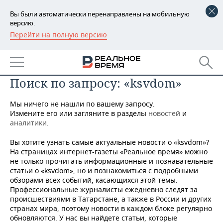
Вы были автоматически перенаправлены на мобильную
версию.
Перейти на полную версию
РЕГИОНЫ
БАШКОРТОСТАН
НОВОСТИ
Поиск по запросу: «ksvdom»
ТАТАРСТАН
АНАЛИТИКА
Мы ничего не нашли по вашему запросу.
УДМУРТИЯ
НОВОСТИ АНАЛИТИКИ
ЭКОНОМИКА
Измените его или загляните в разделы
новостей
и
аналитики
.
ДЕКЛАРАЦИИ О ДОХОДАХ
НОВОСТИ ЭКОНОМИКИ
ПРОМЫШЛЕННОСТЬ
Вы хотите узнать самые актуальные новости о «ksvdom»?
КОРОЛИ ГОСЗАКАЗА ПФО
ФИНАНСЫ
НОВОСТИ
НЕДВИЖИМОСТЬ
На страницах интернет-газеты «Реальное время» можно
ПРОМЫШЛЕННОСТИ
не только прочитать информационные и познавательные
статьи о «ksvdom», но и познакомиться с подробными
ВУЗЫ ТАТАРСТАНА
БАНКИ
НОВОСТИ НЕДВИЖИМОСТИ
АВТО
обзорами всех событий, касающихся этой темы.
АГРОПРОМ
Профессиональные журналисты ежедневно следят за
КОМУ ПРИНАДЛЕЖАТ
БЮДЖЕТ
НОВОСТИ АВТО
БИЗНЕС
происшествиями в Татарстане, а также в России и других
ТОРГОВЫЕ ЦЕНТРЫ
МАШИНОСТРОЕНИЕ
странах мира, поэтому новости в каждом блоке регулярно
ТАТАРСТАНА
обновляются. У нас вы найдете статьи, которые
ИНВЕСТИЦИИ
НОВОСТИ БИЗНЕСА
ТЕХНОЛОГИИ